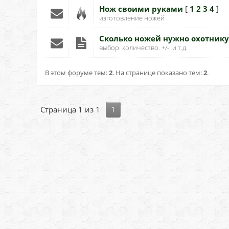
Нож своими руками
[
1
2
3
4
]
изготовление ножей
Сколько ножей нужно охотнику
выбор. количество. +/-. и т.д.
В этом форуме тем:
2
. На странице показано тем:
2
.
Страница
1
из
1
1
Обычная тема (Есть новые сообщения)
Обычная тема
Обычная тема (Нет новых сообщений)
Тема - опрос
Горячая тема (Есть новые сообщения)
Важная тема
Горячая тема (Нет новых сообщений)
Горячая тема
Закрытая тема (Нет новых сообщений)
Закрытая тема