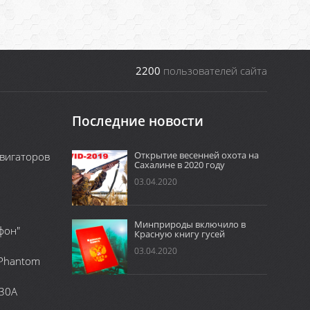
2200
пользователей сайта
Последние новости
Открытие весенней охота на
вигаторов
Сахалине в 2020 году
03.04.2020
Минприроды включило в
фон"
Красную книгу гусей
03.04.2020
 Phantom
 30А