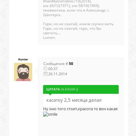
KhanMatrixFidelio710(2014),
иж-26/12(1971), иж-58/16(1969),
пневматика. если что я Александр. г.
Шахтерск.
Гори, но не сжигай, иначе скучно жить
Гори, но не сжигай, гори, что бы
светить...
Lumen.
Hunter
Сообщение #
50
00:37
26.11.2014
ЦИТАТА
ALKASAR
(
)
касатку 2,5 месяца делал
Ну оно того стоит,красота то вон какая