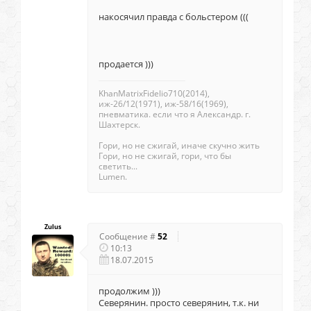
накосячил правда с больстером (((
продается )))
KhanMatrixFidelio710(2014),
иж-26/12(1971), иж-58/16(1969),
пневматика. если что я Александр. г.
Шахтерск.
Гори, но не сжигай, иначе скучно жить
Гори, но не сжигай, гори, что бы
светить...
Lumen.
Zulus
Сообщение #
52
10:13
18.07.2015
продолжим )))
Северянин. просто северянин, т.к. ни