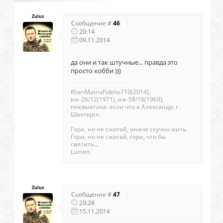
Zulus
Сообщение #
46
20:14
09.11.2014
да они и так штучные... правда это
просто хобби )))
KhanMatrixFidelio710(2014),
иж-26/12(1971), иж-58/16(1969),
пневматика. если что я Александр. г.
Шахтерск.
Гори, но не сжигай, иначе скучно жить
Гори, но не сжигай, гори, что бы
светить...
Lumen.
Zulus
Сообщение #
47
20:28
15.11.2014