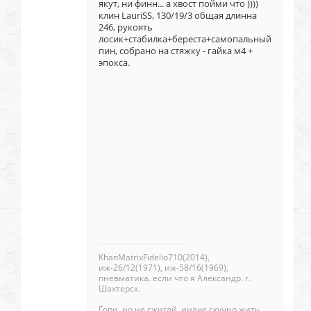
якут, ни финн... а хвост пойми что ))))
клин LauriSS, 130/19/3 общая длинна
246, рукоять
лосик+стабилка+береста+самопальный
пин, собрано на стяжку - гайка м4 +
эпокса.
KhanMatrixFidelio710(2014),
иж-26/12(1971), иж-58/16(1969),
пневматика. если что я Александр. г.
Шахтерск.
Гори, но не сжигай, иначе скучно жить