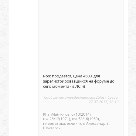
нож продается, цена 4500, для
зарегистрировавшихся на форуме до
сего момента - в ЛС )))
Сообщение отредактировал
Zulus
-
Среда,
27.07.2016, 18:19
KhanMatrixFidelio710(2014),
иж-26/12(1971), иж-58/16(1969),
пневматика. если что я Александр. г.
Шахтерск.