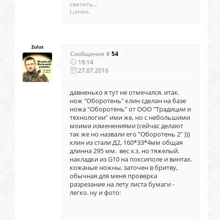
светить...
Lumen.
Zulus
Сообщение #
54
18:14
27.07.2016
давненько я тут не отмечался. итак.
нож "Оборотень" клин сделан на базе
ножа "Оборотень" от ООО "Традиции и
технологии" ими же, но с небольшими
моими изменениями (сейчас делают
так же но назвали его "Оборотень 2" )))
клин из стали Д2, 160*33*4мм общая
длинна 295 мм. вес х.з. но тяжелый.
накладки из G10 на поксиполе и винтах.
кожаные ножны. заточен в бритву,
обычная для меня проверка
разрезание на лету листа бумаги -
легко. ну и фото: