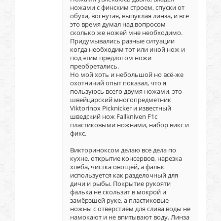
ножами с финским строем, спуски от
обуха, вогнутая, выпуклая линза, и всё
это время думал над вопросом
сколько же ножей мне необходимо.
Придумывались разные ситуации
когда необходим тот или иной нож и
под этим предлогом ножи
преобретались.
Но мой хоть и небольшой но всё-же
охотничий опыт показал, что я
пользуюсь всего двумя ножами, это
швейцарский многопредметник
Viktorinox Picknicker и известный
шведский нож Fallkniven F1с
пластиковыми ножнами, набор викс и
фикс.
Викториноксом делаю все дела по
кухне, открытие консервов, нарезка
хлеба, чистка овощей, а фальк
используется как разделочный для
дичи и рыбы. Покрытие рукояти
фалька не скользит в мокрой и
замёрзшей руке, а пластиковые
ножны с отверстием для слива воды не
намокают и не впитывают воду. Линза