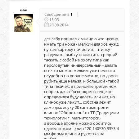
Zulus
Сообщение #
1
15:03
28.08.2014
для себя пришел к мнению что нужно
иметь три ножа - мелкий для хоз нужд,
ну там картоху почистить, птичку
разделать, рыбку почистить. средний
таскать с собой на охоту типа как
персловутый иниверсальный - делать
все что можно мелким уже немного
неудобно но вполне можно, но дрова
рубить еще нельзя. и большой - такой
типа тесачек. в принципе третий нож
спорен, для себя конкретно еще не
определился буду делать или нет, но
клинок уже лежит... собстна лежит
даже два, леуку 20 сантиметров и
клинок "Оборотень" от ТТ (Традиции и
технологии г. Магнитогорск)
а вообще вполне можно обойтись
одним ножом - клин 120-140*30-33*3-4
мм форма клина и рукоятка на