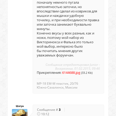
поначалу немного пугала
непонятностью заточки, но
впоследствии сделал из ковриков для
мышки и наждачки удобную
точилку, и при необходимости правка
или заточка занимают буквально
минуты.
Конечно вкусы у всех разные, как и
ножи, поэтому мой набор из
Викторинокса и Фалька это только
мой выбор, интересно было
бы почитать мнения других
уважаемых форумчан.
Сообщение отредактировал
Junior
-
Воскресенье, 01.02.2015, 09:46
Прикрепления:
6144688.jpg
(33.2 Kb)
МР-18 ЕМ-М пластик, 20/76
Южно-Сахалинск, Максим
Шатун
Сообщение #
3
10:12