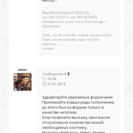
выбор...
KhanMatrixFidelio710(2014),
иж-26/12(1971), иж-58/16(1969),
пневматика. если что я Александр. г.
Шахтерск.
Гори, но не сжигай, иначе скучно жить
Гори, но не сжигай, гори, что бы
светить...
Lumen.
Junior
Сообщение #
2
16:36
31.01.2015
Здравствуйте уважаемые форумчане!
Принимайте в ваши ряды пополнение,
до этого был на форуме только в
качестве читателя.
Если позволите выскажу свои мысли
относительно количества ножей,
необходимых охотнику.
Ножами увлекаюсь давно, владел