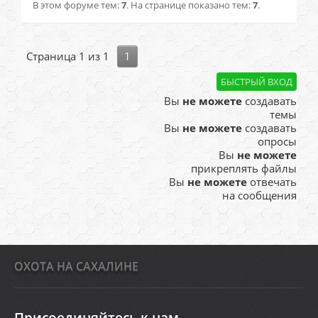
В этом форуме тем:
7
. На странице показано тем:
7
.
Страница
1
из
1
1
Вы
не можете
создавать
темы
Вы
не можете
создавать
опросы
Вы
не можете
прикреплять файлы
Вы
не можете
отвечать
на сообщения
ОХОТА НА САХАЛИНЕ
Присоединяйтесь к нам