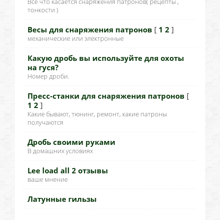
Всё что касается снаряжения патронов( рецепты ,
тонкости )
Весы для снаряжения патронов
[
1
2
]
механические или электронные
Какую дробь вы используйте для охоты
на гуся?
Номер дроби.
Пресс-станки для снаряжения патронов
[
1
2
]
Какие бывают, тюнинг, ремонт, какие патроны
получаются
Дробь своими руками
В домашних условиях
Lee load all 2 отзывы
ваше мнение
Латунные гильзы