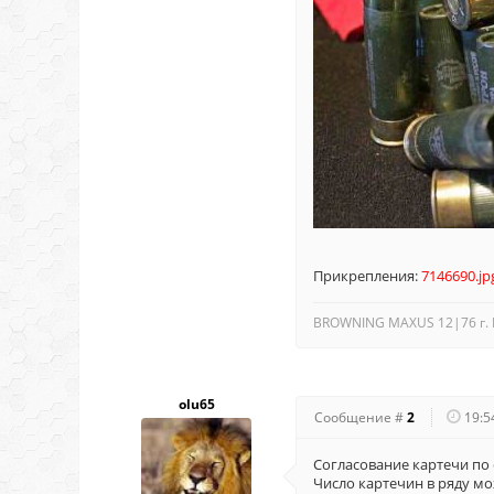
Прикрепления:
7146690.jp
BROWNING MAXUS 12|76 г. 
olu65
Сообщение #
2
19:5
Согласование картечи по
Число картечин в ряду мо