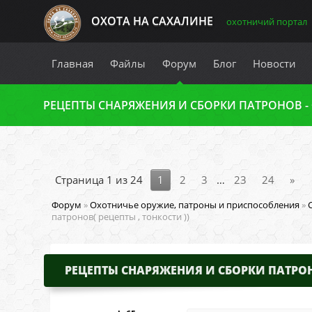
ОХОТА НА САХАЛИНЕ
охотничий портал
Главная
Файлы
Форум
Блог
Новости
РЕЦЕПТЫ СНАРЯЖЕНИЯ И СБОРКИ ПАТРОНОВ -
Страница
1
из
24
1
2
3
…
23
24
»
Форум
»
Охотничье оружие, патроны и приспособления
»
патронов( рецепты , тонкости ))
РЕЦЕПТЫ СНАРЯЖЕНИЯ И СБОРКИ ПАТРО