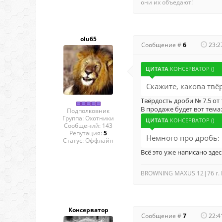
они их объедают!
olu65
Сообщение #
6
23:2
ЦИТАТА
КОНСЕРВАТОР
(
)
Скажите, какова твё
Твёрдость дроби № 7.5 от 
В продаже будет вот тема
Подполковник
Группа: Охотники
ЦИТАТА
КОНСЕРВАТОР
(
)
Сообщений:
143
Репутация:
5
Немного про дробь:
Статус:
Оффлайн
Всё это уже написано зде
BROWNING MAXUS 12|76 г. 
Консерватор
Сообщение #
7
22:4