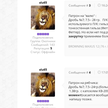
olu65
Сообщение #
3
16:2
Патрон на "валю" :
Дробь №7; 7.5-- 28 гр. П/К
используемого П/К: гильз
тонкостенная гильза (Фет
Феттер). Но если нет по
закрутку
применяем боле
Подполковник
Группа: Охотники
Сообщений:
143
BROWNING MAXUS 12|76 г. 
Репутация:
5
Статус:
Оффлайн
olu65
Сообщение #
4
17:0
Патрон на рябчика:
Дробь №7; 7.5--24гр.(боль
1.38гр. с капсюлем КВ-20
момент
(касается вообще
напишу позже.
Подполковник