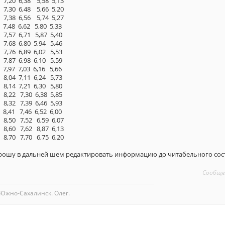
8 5,58 5,13
8 5,66 5,20
6 5,74 5,27
 5,80 5,33
1 5,87 5,40
0 5,94 5,46
9 6,02 5,53
8 6,10 5,59
 6,16 5,66
1 6,24 5,73
1 6,30 5,80
0 6,38 5,85
9 6,46 5,93
 6,52 6,00
2 6,59 6,07
2 8,87 6,13
0 6,75 6,20
прошу в дальней шем редактировать информацию до читабельного состо
Сообще
Южно-Сахалинск. Олег.