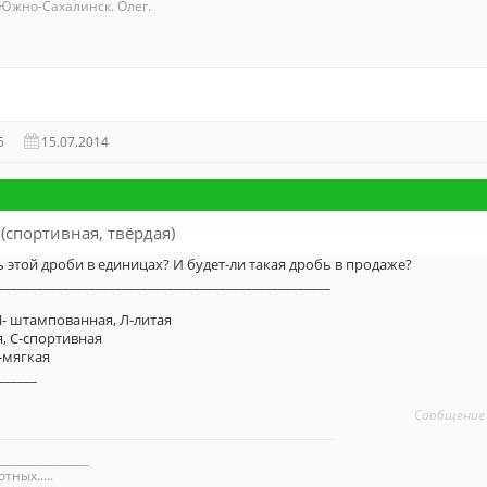
Южно-Сахалинск. Олег.
5
15.07.2014
 (спортивная, твёрдая)
ь этой дроби в единицах? И будет-ли такая дробь в продаже?
___________________________________________________
Ш- штампованная, Л-литая
, С-спортивная
М-мягкая
______
Сообщение
_________________
ных.....