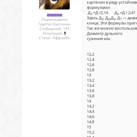
картечин в ряду устойчи
формулами:
Д
=Д /2,14 Д
=Д / 2,4
3
4
Здесь Д
, Д
,Д
, Д
— диаме
3
4
5
7
Подполковник
конце. Эти фор
Группа: Охотники
Так же можно воспользов
Сообщений:
143
Репутация:
5
Диаметр дульного 
Статус:
Оффлайн
сужения мм. при
3 4 
12,2 5,70 5,0
12,4 5,81 5,1
12,6 5,90 5,2
12,8 6,00 5,3
13 6,09 5,38
13,2 6,17 5,4
13,4 6,27 5,5
13,6 6,38 5,6
13,8 6,45 5,7
14 6,55 5,80
14,2 6,62 5,8
14,4 6,74 5,9
14,6 6,83 6,0
14,8 6,91 6,1
15 7,01 6,22
15,2 7,11 6,3