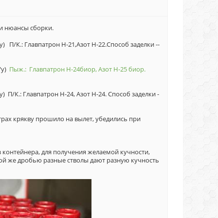
и нюансы сборки.
/у) П/К.: Главпатрон Н-21,Азот Н-22.Способ заделки --
б/у)
Пыж.: Главпатрон Н-24биор, Азот Н-25 биор.
у) П/К.: Главпатрон Н-24, Азот Н-24. Способ заделки -
трах крякву прошило на вылет, убедились при
 контейнера, для получения желаемой кучности,
той же дробью разные стволы дают разную кучность