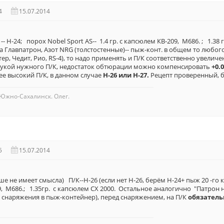
4
15.07.2014
 -- Н-24; порох Nobel Sport AS-- 1.4 гр. с капсюлем КВ-209, М686. ; 1.38 г
а Главпатрон, Азот NRG (толстостенные)-- пыж-конт. в общем то любог
тер, Чедит, Рио, RS-4), то надо применять и П/К соответственно увели
д рукой нужного П/К, недостаток обтюрации можно компенсировать
+0.0
е высокий П/К, в данном случае
Н-26 или Н-27.
Рецепт проверенный, 
Южно-Сахалинск. Олег.
5
15.07.2014
ше не имеет смысла) П/К--Н-26 (если нет Н-26, берём Н-24+ пыж 20 -го 
9, М686.; 1.35гр. с капсюлем СХ 2000. Остальное аналогично "Патрон 
 снаряжения в пыж-контейнер), перед снаряжением, на П/К
обязатель