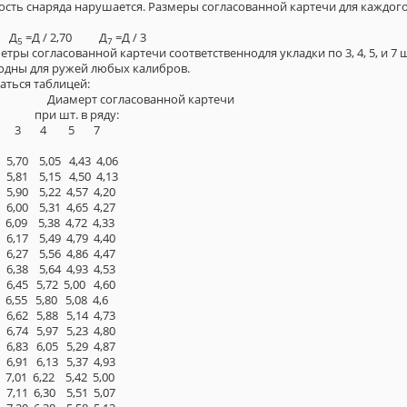
вость снаряда нарушается. Размеры согласованной картечи для кажд
1 Д
=Д / 2,70 Д
=Д / 3
5
7
тры согласованной картечи соответственнодля укладки по 3, 4, 5, и 7 
мулы пригодны для ружей любых калибров.
аться таблицей:
Диамерт согласованной картечи
 шт. в ряду:
5 7
5 4,43 4,06
5 4,50 4,13
2 4,57 4,20
1 4,65 4,27
 4,72 4,33
9 4,79 4,40
6 4,86 4,47
4 4,93 4,53
2 5,00 4,60
 5,08 4,6
8 5,14 4,73
7 5,23 4,80
5 5,29 4,87
3 5,37 4,93
 5,42 5,00
0 5,51 5,07