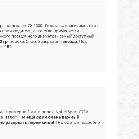
р. с капсюлем СХ 2000. Гильза....., в зависимости от
о производителя, а вот если применяется
ченного посадочного диаметра ( самый доступный
2 гр.
пороха. Способ закрытия--
звезда
. Под
без"
Б".
кал. примерно 3 мм.); порох Nobel Sport С7SV --
на "валю"".
И ещё один очень важный
но разорвать перемычки!!!
Но об этом подробно