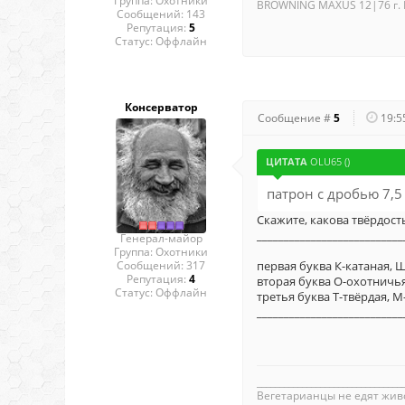
Группа: Охотники
BROWNING MAXUS 12|76 г. 
Сообщений:
143
Репутация:
5
Статус:
Оффлайн
Консерватор
Сообщение #
5
19:5
ЦИТАТА
OLU65
(
)
патрон с дробью 7,5
Скажите, какова твёрдост
___________________________
Генерал-майор
Группа: Охотники
Сообщений:
317
первая буква К-катаная, 
Репутация:
4
вторая буква О-охотничья
Статус:
Оффлайн
третья буква Т-твёрдая, 
___________________________
________________________________
Вегетаpианцы не едят живот