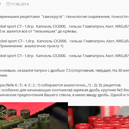
7
17.06.2014
веренными рецептами "самокрута" : технология снаряжения, тонкости 
nobel sport C7-- 1,6гр. Капсюль СХ2000. гильза: Главпатрон, Азот, NRG.(б
 м. валится всё от "пельмешек" до кряквы.
nobel sport C7-- 1,6гр. Капсюль СХ2000. гильза: Главпатрон, Азот, NRG.(
 Применение: аналогично пункту 1)
nobel sport C7-- 1,6гр. Капсюль СХ2000. гильза: Главпатрон, Азот, NRG.(б/
ливым, оказался патрон с дробью 7,5 (спортивная, твёрдая). На 30 ме
нии.
№№ 6 ; 5 ; 4; 3 ; 2 ; 1) собираются аналогично,,,1) ; 2); 3); рецептов.
( особенно для начинающих охотников) заряжая дробь крупнее №5 без
мические предпочтения Вашего ствола, я имею ввиду дробь. Одной и 