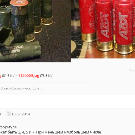
Соо
g
·
1120669.jpg
(81.6 Kb)
(73.8 Kb)
Южно-Сахалинск. Олег.
4
10.07.2014
 формуле.
жет быть 3, 4, 5 и 7. При меньшем илибольшем числе