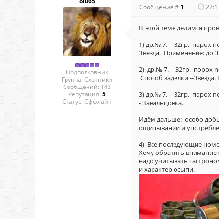
olu65
Сообщение #
1
22:1
В этой теме делимся про
1) др.№ 7. -- 32гр. порох 
Звезда. Применение: до 35
2) др.№ 7. -- 32гр. порох 
Подполковник
Способ заделки --Звезда.
Группа: Охотники
Сообщений:
143
Репутация:
5
3) др.№ 7. -- 32гр. порох 
Статус:
Оффлайн
- Завальцовка.
Идём дальше: особо добыч
ощипывании и употребле
4) Все последующие номера (
Хочу обратить внимание 
надо учитывать гастроно
и характер осыпи.