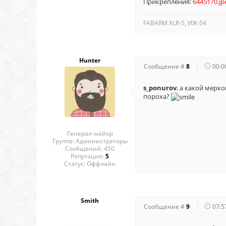
Прикрепления:
6445170.jp
FABARM XLR-5, ИЖ-54
Hunter
Сообщение #
8
00:0
s_ponurov
, а какой мерк
пороха?
Генерал-майор
Группа: Администраторы
Сообщений:
450
Репутация:
5
Статус:
Оффлайн
Smith
Сообщение #
9
07:5