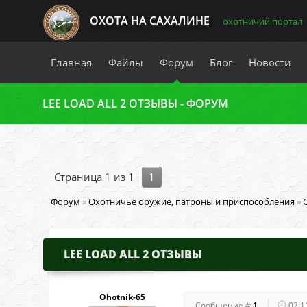
ОХОТА НА САХАЛИНЕ
охотничий портал
Главная
Файлы
Форум
Блог
Новости
LEE LOAD ALL 2 ОТЗЫВЫ - ФОРУМ
Страница
1
из
1
1
Форум
»
Охотничье оружие, патроны и приспособления
»
LEE LOAD ALL 2 ОТЗЫВЫ
Ohotnik-65
Сообщение #
1
02:1