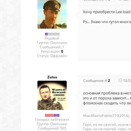
Хочу приобрести Lee load
Ps... Знаю что гугол мно
Рядовой
Группа: Охотники
Сообщений:
1
Репутация:
0
Статус:
Оффлайн
Zulus
Сообщение #
2
10:5
основная проблема в нест
это и от пороха зависит..
фпоискнах сходить что л
KhanMatrixFidelio710(2014),
Генерал-лейтенант
Группа: Охотники
Гори, но не сжигай, иначе 
Сообщений:
565
Гори, но не сжигай, гори, чт