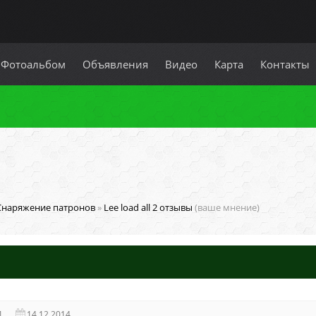
Фотоальбом
Объявления
Видео
Карта
Контакты
Снаряжение патронов
»
Lee load all 2 отзывы
(ваше мнение)
1
14.12.2014