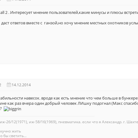
 all 2 . Интересует мнение пользователей,какие минусы и плюсы встрет
го даст ответов вместе с ганзой,но хочу мнение местных охотников ус
2
14.12.2014
абильности навесок. вроде как есть мнение что чем больше в бункере
. мне как раз вчера один добрый человек ЛИшку подогнал (Макс спасибо!)
и?
 иж-26/12(1971), иж-58/16(1969), пневматика. если что я Александр. г. Шахте
скучно жить
о бы светить...