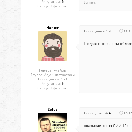
Репутация:
6
Lumen.
Статус:
Оффлайн
Hunter
Сообщение #
3
00:0
Не давно тоже стал обла
Генерал-майор
Группа: Администраторы
Сообщений:
450
Репутация:
5
Статус:
Оффлайн
Zulus
Сообщение #
4
09:0
оказывается на ЛИИ 12к о