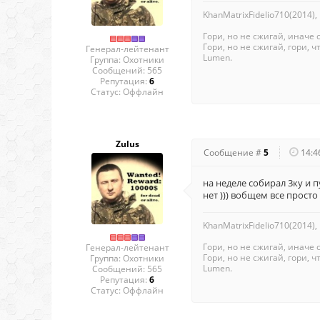
KhanMatrixFidelio710(2014),
Гори, но не сжигай, иначе 
Гори, но не сжигай, гори, чт
Генерал-лейтенант
Lumen.
Группа: Охотники
Сообщений:
565
Репутация:
6
Статус:
Оффлайн
Zulus
Сообщение #
5
14:4
на неделе собирал 3ку и 
нет ))) вобщем все просто
KhanMatrixFidelio710(2014),
Гори, но не сжигай, иначе 
Генерал-лейтенант
Гори, но не сжигай, гори, чт
Группа: Охотники
Lumen.
Сообщений:
565
Репутация:
6
Статус:
Оффлайн