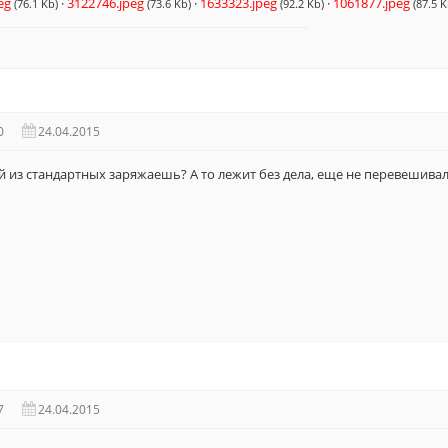
eg
·
3122746.jpeg
·
1633323.jpeg
·
1061877.jpeg
(76.1 Kb)
(73.6 Kb)
(92.2 Kb)
(87.5 K
0
24.04.2015
ой из стандартных заряжаешь? А то лежит без дела, еще не перевешива
7
24.04.2015