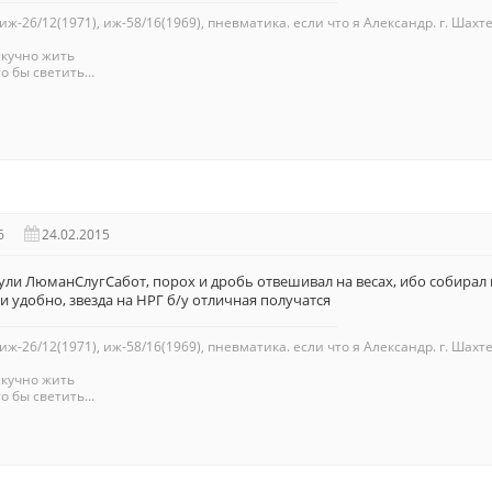
 иж-26/12(1971), иж-58/16(1969), пневматика. если что я Александр. г. Шахте
скучно жить
о бы светить...
6
24.02.2015
пули ЛюманСлугСабот, порох и дробь отвешивал на весах, ибо собирал
 и удобно, звезда на НРГ б/у отличная получатся
 иж-26/12(1971), иж-58/16(1969), пневматика. если что я Александр. г. Шахте
скучно жить
о бы светить...