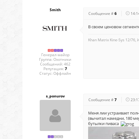
Smith
Сообщение #
6
14:1
В своем ценовом сегменте
Khan Matrix Kine-Sys 12/76,
Генерал-майор
Группа: Охотники
Сообщений:
462
Репутация:
7
Статус:
Оффлайн
s_ponurov
Сообщение #
7
23:1
Меня лии устраивает пол
(вычитал намедни, 180 ме
бутылки пиваса