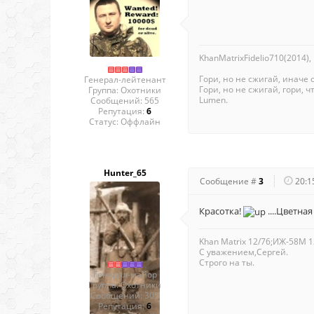
KhanMatrixFidelio710(2014),
Гори, но не сжигай, иначе 
Генерал-лейтенант
Гори, но не сжигай, гори, чт
Группа: Охотники
Lumen.
Сообщений:
565
Репутация:
6
Статус:
Оффлайн
Hunter_65
Сообщение #
3
20:1
Красотка!
....Цветна
Khan Matrix 12/76;ИЖ-58М 1
С уважением,Сергей.
Строго на ты.
Генерал-майор
Группа: Охотники
Сообщений:
305
Репутация:
6