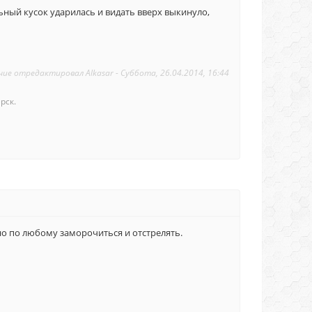
ьный кусок ударилась и видать вверх выкинуло,
ние отредактировал
Alkasar
-
Суббота, 26.04.2014, 16:44
рск.
но по любому заморочиться и отстрелять.