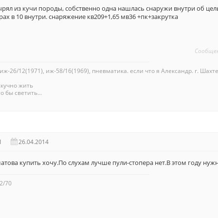
рял из кучи породы, собственно одна нашлась снаружи внутри об цел
ах в 10 внутри. снаряжение кв209+1,65 мв36 +пк+закрутка
Сообще
 иж-26/12(1971), иж-58/16(1969), пневматика. если что я Александр. г. Шахте
скучно жить
о бы светить...
1
26.04.2014
това купить хочу.По слухам лучше пули-стопера нет.В этом году нуж
2/70