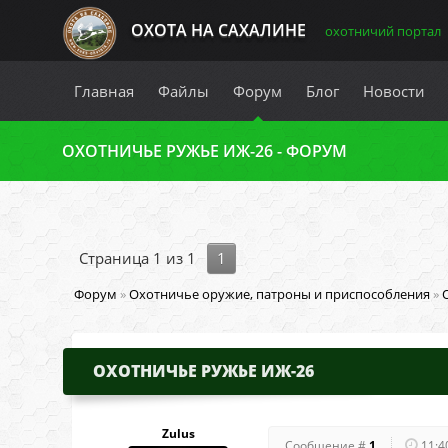
ОХОТА НА САХАЛИНЕ
охотничий портал
Главная
Файлы
Форум
Блог
Новости
ОХОТНИЧЬЕ РУЖЬЕ ИЖ-26 - ФОРУМ
Страница
1
из
1
1
Форум
»
Охотничье оружие, патроны и приспособления
»
ОХОТНИЧЬЕ РУЖЬЕ ИЖ-26
Zulus
Сообщение #
1
11:4