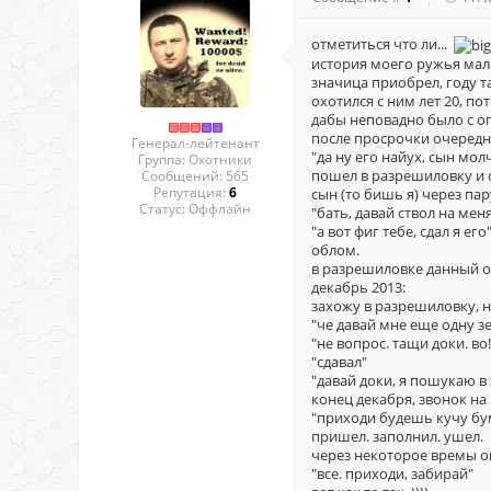
отметиться что ли...
история моего ружья мало
значица приобрел, году та
охотился с ним лет 20, п
дабы неповадно было с о
после просрочки очередн
Генерал-лейтенант
"да ну его найух, сын молч
Группа: Охотники
пошел в разрешиловку и с
Сообщений:
565
Репутация:
6
сын (то бишь я) через па
Статус:
Оффлайн
"бать, давай ствол на ме
"а вот фиг тебе, сдал я его
облом.
в разрешиловке данный об
декабрь 2013:
захожу в разрешиловку, 
"че давай мне еще одну з
"не вопрос. тащи доки. во!
"сдавал"
"давай доки, я пошукаю в 
конец декабря, звонок на
"приходи будешь кучу бум
пришел. заполнил. ушел.
через некоторое времы о
"все. приходи, забирай"