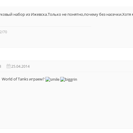
ковый набор из Ижевска.Только не понятно,почему без насечки.Хотя 
2/70
8
25.04.2014
в World of Tanks играем?