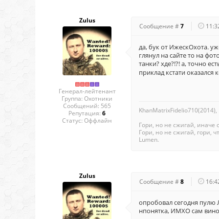
Zulus
Сообщение #
7
11:3
да, бук от ИжескОхота. уже
глянул на сайте то на фото
танки? хде?!?! а, точно ес
приклад кстати оказался 
Генерал-лейтенант
Группа: Охотники
Сообщений:
565
KhanMatrixFidelio710(2014),
Репутация:
6
Статус:
Оффлайн
Гори, но не сжигай, иначе 
Гори, но не сжигай, гори, чт
Lumen.
Zulus
Сообщение #
8
16:4
опробовал сегодня пулю Лю
нпонятка, ИМХО сам винов