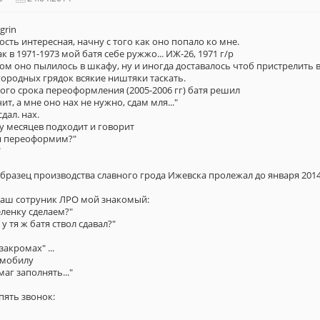
сть интересная, начну с того как оно попало ко мне.
к в 1971-1973 мой батя себе ружжо... ИЖ-26, 1971 г/р
отом оно пылилось в шкафу, ну и иногда доставалось чтоб пристрелить 
городных грядок всякие ништяки таскать.
ого срока переоформления (2005-2006 гг) батя решил
ит, а мне оно нах не нужно, сдам мля..."
дал. нах.
ру месяцев подходит и говорит
ня переоформим?"
"
разец производства славного грода Ижевска пролежал до января 2014 
наш сотруник ЛРО мой знакомый:
еленку сделаем?"
 у тя ж батя ствол сдавал?"
закромах" ...
 мобилу
аг заполнять..."
пять звонок: