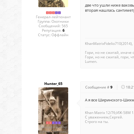
две что ушли ниже ваковы
вторая нашлась сантиметр
Генерал-лейтенант
Группа: Охотники
Сообщений:
565
Репутация:
6
Статус:
Оффлайн
KhanMatrixFidelio710(2014),
Гори, но не сжигай, иначе 
Гори, но не сжигай, гори, чт
Lumen.
Hunter_65
Сообщение #
9
18:2
А я все Ширинского-Шихма
Khan Matrix 12/76;ИЖ-58М 1
С уважением,Сергей.
Строго на ты.
Генерал-майор
Группа: Охотники