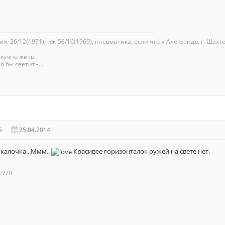
 иж-26/12(1971), иж-58/16(1969), пневматика. если что я Александр. г. Шахте
скучно жить
о бы светить...
5
25.04.2014
я калочка...Ммм..
Красивее горизонталок ружей на свете нет.
2/70