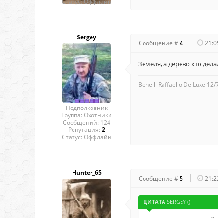
Статус:
Оффлайн
Sergey
Сообщение #
4
21:0
Земеля, а дерево кто дела
Benelli Raffaello De Luxe 12
Подполковник
Группа: Охотники
Сообщений:
124
Репутация:
2
Статус:
Оффлайн
Hunter_65
Сообщение #
5
21:2
ЦИТАТА
SERGEY
(
)