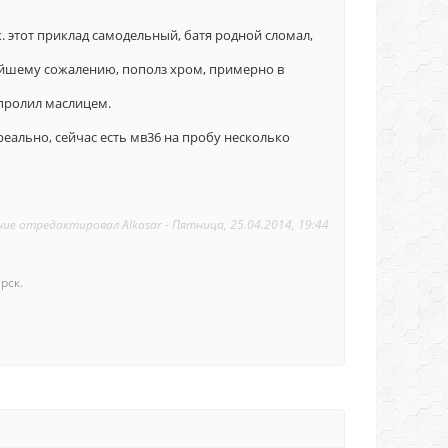
.к. этот приклад самодельный, батя родной сломал,
чайшему сожалению, пополз хром, примерно в
 пролил маслицем.
ереально, сейчас есть мв36 на пробу несколько
ние отредактировал
Alkasar
-
Пятница, 25.04.2014, 19:44
рск.