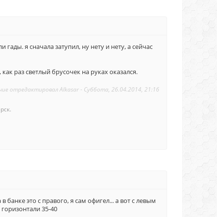
ли гады. я сначала затупил, ну нету и нету, а сейчас
как раз светлый брусочек на руках оказался.
ние отредактировал
Alkasar
-
Суббота, 26.04.2014, 21:16
рск.
банке это с правого, я сам офигел... а вот с левым
 горизонтали 35-40