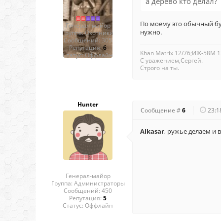
а дерево кто делал?
По моему это обычный бу
Генерал-майор
нужно.
Группа: Охотники
Сообщений:
305
Репутация:
6
Khan Matrix 12/76;ИЖ-58М 1
Статус:
Оффлайн
С уважением,Сергей.
Строго на ты.
Hunter
Сообщение #
6
23:1
Alkasar
, ружье делаем и 
Генерал-майор
Группа: Администраторы
Сообщений:
450
Репутация:
5
Статус:
Оффлайн