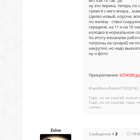
вот как то так. ))))
ну это лирика. теперь по 
грязи я с него вчера... м
сделал новый, короче, все
по железу - ствол снаруж
середине, на 11 и на 16 ч
колодка в нормальном сос
по итогу механизм работа
патроны на сунар42 не по
накрутил, но надо выехать
ну и фото:
Прикрепления:
9254580.jp
KhanMatrixFidelio710(2014),
Гори, но не сжигай, иначе 
Гори, но не сжигай, гори, чт
Lumen.
Zulus
Сообщение #
2
19:4