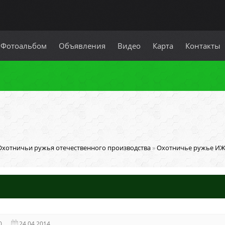
Фотоальбом
Объявления
Видео
Карта
Контакты
Охотничьи ружья отечественного производства
»
Охотничье ружье ИЖ
0
24.04.2014