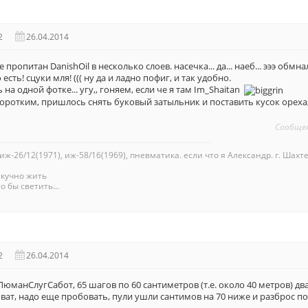
2
26.04.2014
 пропитан DanishOil в несколько слоев. насечка... да... наеб... эээ обмна
 есть! сцуки мля! ((( ну да и ладно пофиг, и так удобно.
ть на одной фотке... угу,, гоняем, если че я там Im_Shaitan
коротким, пришлось снять буковый затыльник и поставить кусок ореха, 
Сообще
 иж-26/12(1971), иж-58/16(1969), пневматика. если что я Александр. г. Шахте
скучно жить
о бы светить...
2
26.04.2014
манСлугСабот, 65 шагов по 60 сантиметров (т.е. около 40 метров) два в 
ат, надо еще пробовать, пули ушли сантимов на 70 ниже и разброс по