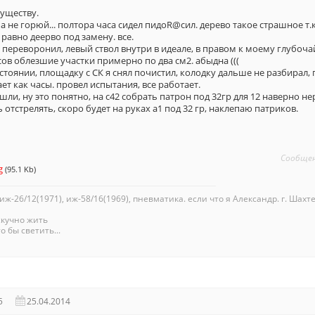
существу.
ама не горюй... полтора часа сидел пидоR@сил. дерево такое страшное т
 равно деерво под замену. все.
и переворонил, левый ствол внутри в идеале, в правом к моему глубо
асов облезшие участки примерно по два см2. абыдна (((
тоянии, площадку с СК я снял почистил, колодку дальше не разбирал,
ет как часы. провел испытания, все работает.
шли, ну это понятно, на с42 собрать патрон под 32гр для 12 наверно н
 отстрелять, скоро будет на руках а1 под 32 гр, наклепаю патриков.
Сообще
g
(95.1 Kb)
 иж-26/12(1971), иж-58/16(1969), пневматика. если что я Александр. г. Шахте
скучно жить
о бы светить...
5
25.04.2014