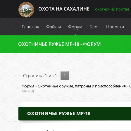
ОХОТА НА САХАЛИНЕ
охотничий портал
Главная
Файлы
Форум
Блог
Новости
ОХОТНИЧЬЕ РУЖЬЕ МР-18 - ФОРУМ
Страница
1
из
1
1
Форум
»
Охотничье оружие, патроны и приспособления
»
МР-18)
ОХОТНИЧЬЕ РУЖЬЕ МР-18