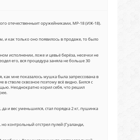
ого отечественныит оружейниками, МР-18 (ИЖ-18).
, и как только оно появилось в продаже, то было
ном исполнении, ложе и цевьё берёза, несечки не
одел его, вся процедура заняла не больше 30
, как мне показалось мушка была запрессована в
е в стволе сквозное поэтому всё видно. Бился с
ощью. Неоднократно корил себя, что решил
рее.
 да и вес уменьшился, стал порядка 2 кг, пушинка
 но контрольный отстрел пулей (Гуаланди,