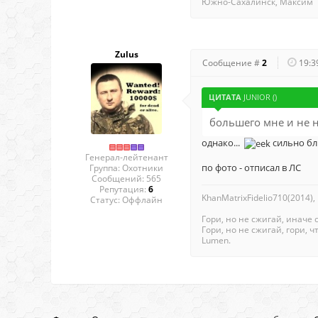
Южно-Сахалинск, Максим
Zulus
Сообщение #
2
19:3
ЦИТАТА
JUNIOR
(
)
большего мне и не н
однако...
сильно бл
Генерал-лейтенант
по фото - отписал в ЛС
Группа: Охотники
Сообщений:
565
Репутация:
6
KhanMatrixFidelio710(2014),
Статус:
Оффлайн
Гори, но не сжигай, иначе 
Гори, но не сжигай, гори, чт
Lumen.