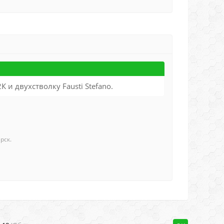
и двухстволку Fausti Stefano.
рск.