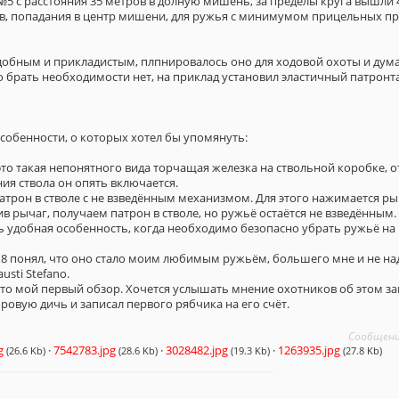
5 с расстояния 35 метров в долную мишень, за пределы круга вышли 
ов, попадания в центр мишени, для ружья с минимумом прицельных пр
обным и прикладистым, плпнировалось оно для ходовой охоты и думаю 
о брать необходимости нет, на приклад установил эластичный патронта
собенности, о которых хотел бы упомянуть:
это такая непонятного вида торчащая железка на ствольной коробке,
я ствола он опять включается.
атрон в стволе с не взведённым механизмом. Для этого нажимается р
в рычаг, получаем патрон в стволе, но ружьё остаётся не взведённым.
ь удобная особенность, когда необходимо безопасно убрать ружьё на
8 понял, что оно стало моим любимым ружьём, большего мне и не на
usti Stefano.
это мой первый обзор. Хочется услышать мнение охотников об этом з
оровую дичь и записал первого рябчика на его счёт.
Сообщени
g
·
7542783.jpg
·
3028482.jpg
·
1263935.jpg
(26.6 Kb)
(28.6 Kb)
(19.3 Kb)
(27.8 Kb)