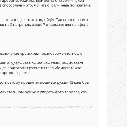
4 дробины. Ради эксперимента отстрелял пулей
испособлений это, я считаю, отличные показатели.
отлично для этого подойдёт. Так кк ствол всего
ш на 5 патронов, и ещё 7 в кармане для телефона
 отключение происходит единовременно, после
ычаг и , удерживая рычаг нажатым, нажимается
 Для подготовки ружья к стрельбе достаточно
 короткое время.
до, поэтому продал имеющиеся ружья 12 калибра,
амечательном ружье и увидеть фото трофеев, сам
е отредактировал
Junior
-
Воскресенье, 01.02.2015, 09:41