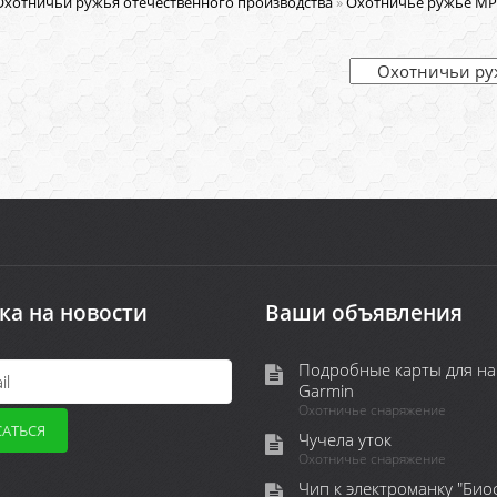
Охотничьи ружья отечественного производства
»
Охотничье ружье МР
ка на новости
Ваши объявления
Подробные карты для на
Garmin
Охотничье снаряжение
Чучела уток
Охотничье снаряжение
Чип к электроманку "Био