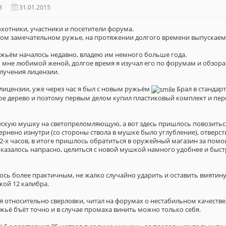
8
31.01.2015
хотники, участники и посетители форума.
ном замечательном ружье, на протяжении долгого времени выпускаем
ужьём началось недавно, владею им немного больше года.
мне любимой женой, долгое время я изучал его по форумам и обзорам
лучения лицензии.
лицензии, уже через час я был с новым ружьём
Брал в стандарт
е дерево и поэтому первым делом купил пластиковый комплект и пере
скую мушку на светопреломляющую, а вот здесь пришлось повозиться
ернено изнутри (со стороны ствола в мушке было углубление), отверсти
2-х часов, в итоге пришлось обратиться в оружейный магазин за пом
казалось напрасно, целиться с новой мушкой намного удобнее и быст
ось более практичным, не жалко случайно ударить и оставить вмятину,
кой 12 калибра.
относительно сверловки, читал на форумах о нестабильном качестве,
ужьё бъёт точно и в случае промаха винить можно только себя.