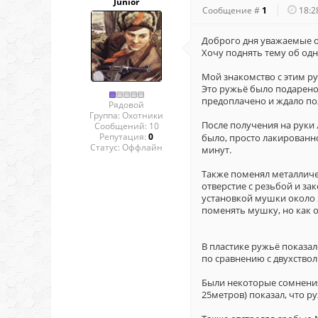
Junior
Сообщение #
1
18:2
Доброго дня уважаемые о
Хочу поднять тему об од
Мой знакомство с этим р
Это ружьё было подарено 
предоплачено и ждало по
Рядовой
Группа: Охотники
После получения на руки 
Сообщений:
10
Репутация:
0
было, просто лакированно
Статус:
Оффлайн
минут.
Также поменял металличе
отверстие с резьбой и зак
установкой мушки около 
поменять мушку, но как о
В пластике ружьё показал
по сравнению с двухствол
Были некоторые сомнения 
25метров) показал, что р