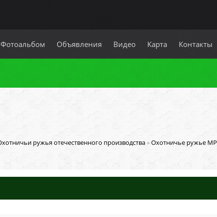
Фотоальбом
Объявления
Видео
Карта
Контакты
Охотничьи ружья отечественного производства
»
Охотничье ружье МР