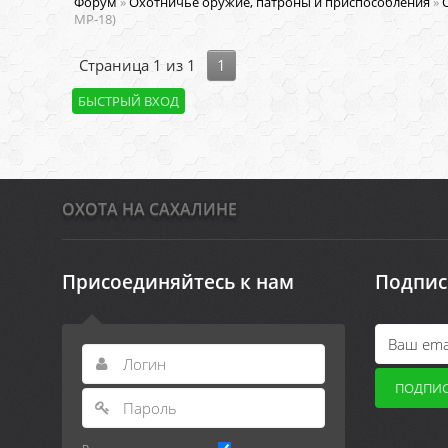
Форум
»
Охотничье оружие, патроны и приспособления
»
МР-18)
Страница
1
из
1
1
ОХОТА НА САХАЛИНЕ
Присоединяйтесь к нам
Подпис