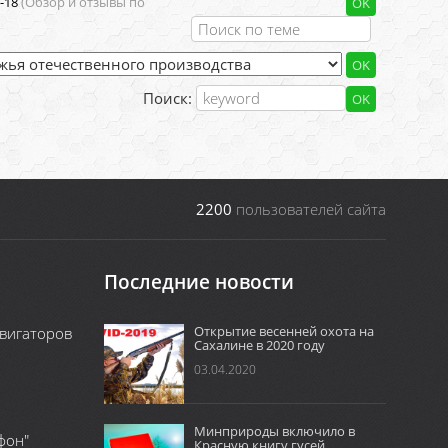
-18
(Обзор и отзывы по
Поиск:
2200
пользователей сайта
Последние новости
Открытие весенней охота на
вигаторов
Сахалине в 2020 году
03.04.2020
Минприроды включило в
фон"
Красную книгу гусей