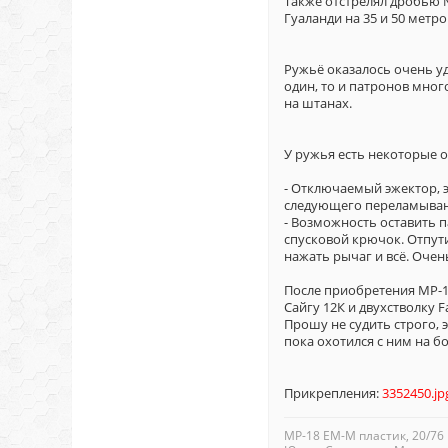
Также отстрелял дробью №
Гуаланди на 35 и 50 метр
Ружьё оказалось очень уд
один, то и патронов мног
на штанах.
У ружья есть некоторые о
- Отключаемый эжектор, 
следующего переламывани
- Возможность оставить п
спусковой крючок. Отпути
нажать рычаг и всё. Очен
После приобретения МР-1
Сайгу 12К и двухстволку Fa
Прошу не судить строго, 
пока охотился с ним на б
Прикрепления:
3352450.jp
МР-18 ЕМ-М пластик, 20/76