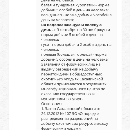
день на человека;
белая и тундряная куропатки - норма
добычи 5 особей в день на человека;
вальдшнеп - норма добычи 5 особей в
день на человека;
на водоплавающую и полевую
дичь -
с 3 сентября по 30 ноября;утки -
норма добычи 5 особей в день на
человека;
гуси - норма добычи 2 особи в день на
человека;
полевая (большая горлица) - норма
добычи 5 особей в день на человека;
Заявления от физических лиц на
выдачу разрешений на добычу
пернатой дичи в общедоступных
охотничьих угодьях Сахалинской
области принимаются в отделениях
многофункционального центра по
оказанию государственных и
муниципальных услуг.
Основания:
1. Закон Сахалинской области от
24.12.2012 № 107-ЗО «О порядке
распределения разрешений на
добычу охотничьих ресурсов между
физическими лицами,