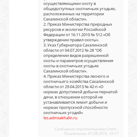
осуществляющими охоту в
общедоступных охотничьих угодьях,
расположенных на территории
Сахалинской области».
2. Приказ Министерства природных
ресурсов и экологии Российской
Федерации от 16.11.2010 № 512 «Об
утверждении правил охоты».
3. Указ Губернатора Сахалинской
области от 04.07.2012 № 28 "Об
определении видов разрешенной
охоты и параметров осуществления
охоты в охотничьих угодьях
Сахалинской области».
4. Приказ Министерства лесного и
охотничьего хозяйства Сахалинской
области от 29.04.2013 № 42-п «О
нормах допустимой добычи пернатой
дичи, в отношении которой не
устанавливается лимит добычи и
нормах пропускной способности
охотничьих угодий»
les.admsakhalin.ru
Сообщение отредактировал
Smith
-
Понедельник, 01.08.2016, 19:17