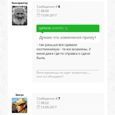
Консерватор
Сообщение #
6
08:09
13.09.2017
ЦИТАТА
HUNTER
(
)
Думаю что изменения примут
- так раньше все сдавали
охотминимум - те-же экзамены. У
меня даже где-то справка о сдаче
была.
_________________________________________________
Вегетаpианцы не едят животных.....
они их объедают!
Шатун
Сообщение #
7
08:22
13.09.2017