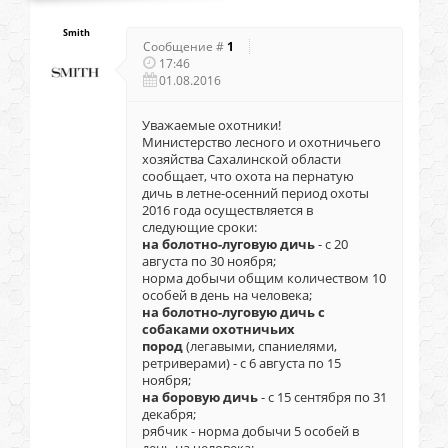
Smith
Сообщение #
1
17:46
01.08.2016
Уважаемые охотники!
Министерство лесного и охотничьего
хозяйства Сахалинской области
сообщает, что охота на пернатую
дичь в летне-осенний период охоты
2016 года осуществляется в
следующие сроки:
на болотно-луговую дичь
- с 20
августа по 30 ноября;
норма добычи общим количеством 10
особей в день на человека;
на болотно-луговую дичь с
собаками охотничьих
пород
(легавыми, спаниелями,
ретриверами) - с 6 августа по 15
ноября;
на боровую дичь
- с 15 сентября по 31
декабря;
рябчик - норма добычи 5 особей в