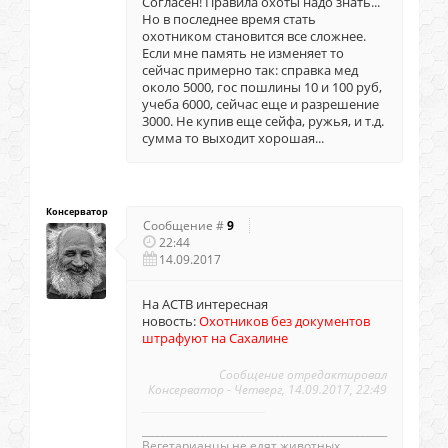
Согласен! Правила охоты надо знать...
Но в последнее время стать
охотником становится все сложнее.
Если мне память не изменяет то
сейчас примерно так: справка мед
около 5000, гос пошлины 10 и 100 руб,
учеба 6000, сейчас еще и разрешение
3000. Не купив еще сейфа, ружья, и т.д.
сумма то выходит хорошая...
Консерватор
Сообщение #
9
22:44
14.09.2017
На АСТВ интересная
новость:
Охотников без документов
штрафуют на Сахалине
Сообщение отредактировал
Консерватор
-
Четверг, 14.09.2017, 22:49
_________________________________________________
Вегетаpианцы не едят животных.....