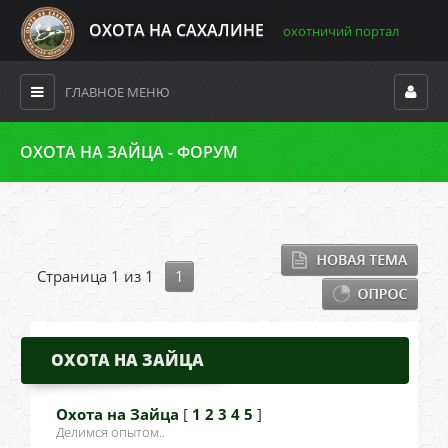
ОХОТА НА САХАЛИНЕ
охотничий портал
ГЛАВНОЕ МЕНЮ
ОХОТА НА ЗАЙЦА - ФОРУМ
Страница
1
из
1
1
ОХОТА НА ЗАЙЦА
Охота на Зайца
[
1
2
3
4
5
]
Делимся опытом..