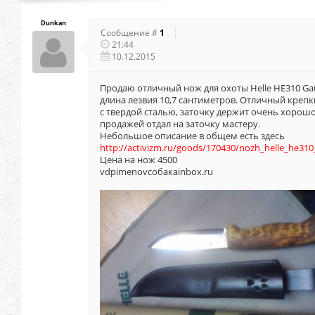
Dunkan
Сообщение #
1
21:44
10.12.2015
Продаю отличный нож для охоты Helle HE310 Ga
длина лезвия 10,7 сантиметров. Отличный креп
с твердой сталью, заточку держит очень хорошо
продажей отдал на заточку мастеру.
Небольшое описание в общем есть здесь
http://activizm.ru/goods/170430/nozh_helle_he31
Цена на нож 4500
vdpimenovсобакаinbox.ru