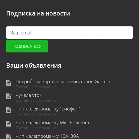
Подписка на новости
Ваши объявления
Подробные карты для навигаторов Garmin
Охотничье снаряжение
Чучела уток
Охотничье снаряжение
Чип к электроманку "Биофон"
Охотничье снаряжение
Чип к электроманку Mini Phantom
Охотничье снаряжение
Чип к электроманку 10А, 30А