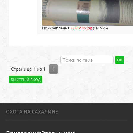
Прикрепления:
6385446.jpg
(116.5 Kb)
Страница
1
из
1
1
ОХОТА НА САХАЛИНЕ