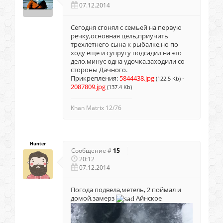
07.12.2014
Сегодня сгонял с семьей на первую
речку,основная цель,приучить
трехлетнего сына к рыбалке,но по
ходу еще и супругу подсадил на это
дело,минус одна удочка,заходили со
стороны Дачного.
Прикрепления:
5844438.jpg
·
(122.5 Kb)
2087809.jpg
(137.4 Kb)
Khan Matrix 12/76
Hunter
Сообщение #
15
20:12
07.12.2014
Погода подвела,метель, 2 поймал и
домой,замерз
Айнское