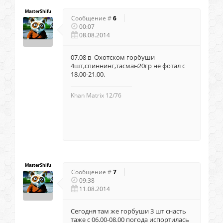
MasterShifu
Сообщение #
6
00:07
08.08.2014
07.08 в Охотском горбуши
4шт,спиннинг,тасман20гр не фотал с
18.00-21.00.
Khan Matrix 12/76
MasterShifu
Сообщение #
7
09:38
11.08.2014
Сегодня там же горбуши 3 шт снасть
таже с 06.00-08.00 погода испортилась