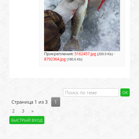
Прикрепления:
5162457.jpg
·
(209.9 Kb)
8792364.jpg
(180.6 Kb)
Страница
1
из
3
1
2
3
»