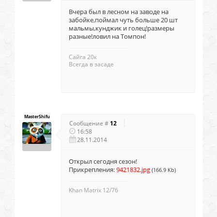
Вчера был в лесном на заводе на
забойке,поймал чуть больше 20 шт
мальмы,кунджик и голец!размеры
разные!ловил на Томпон!
Сайга 20к
Всегда в засаде
MasterShifu
Сообщение #
12
16:58
28.11.2014
Открыл сегодня сезон!
Прикрепления:
9421832.jpg
(166.9 Kb)
Khan Matrix 12/76