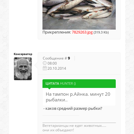
Прикрепления:
7829263.jpg
(319.3 Kb)
Консерватор
Сообщение #
9
08:00
20.10.2014
ЦИТАТА
HUNTER
(
)
На тампон р.Айнка. минут 20
рыбалки..
- каков средний размер рыбки?
_________________________________________________
Вегетаpианцы не едят животных.....
они их объедают!