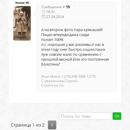
Hunter_65
Сообщение #
15
18:31
27.04.2014
А на втором фото пара крякашей!
Пацан впереди,дама сзади
ползет.100%
п.с.-хорошие у вас разливы.У нас в
этом году снег быстро сошел,таких
луж совсем мало по сравнению с
прошлой весной.Или это постоянная
болотина?
Khan Matrix 12/76;ИЖ-58М 12/70
С уважением,Сергей.
Строго на ты.
Страница
1
из
2
1