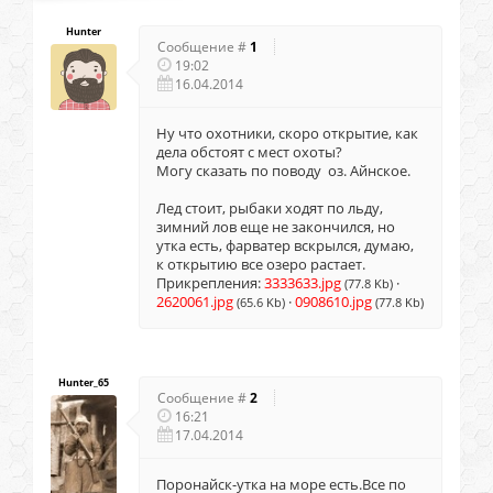
Hunter
Сообщение #
1
19:02
16.04.2014
Ну что охотники, скоро открытие, как
дела обстоят с мест охоты?
Могу сказать по поводу оз. Айнское.
Лед стоит, рыбаки ходят по льду,
зимний лов еще не закончился, но
утка есть, фарватер вскрылся, думаю,
к открытию все озеро растает.
Прикрепления:
3333633.jpg
·
(77.8 Kb)
2620061.jpg
·
0908610.jpg
(65.6 Kb)
(77.8 Kb)
Hunter_65
Сообщение #
2
16:21
17.04.2014
Поронайск-утка на море есть.Все по