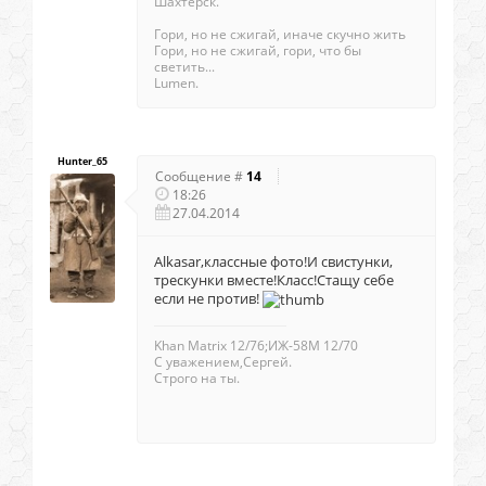
Шахтерск.
Гори, но не сжигай, иначе скучно жить
Гори, но не сжигай, гори, что бы
светить...
Lumen.
Hunter_65
Сообщение #
14
18:26
27.04.2014
Alkasar,классные фото!И свистунки,
трескунки вместе!Класс!Стащу себе
если не против!
Khan Matrix 12/76;ИЖ-58М 12/70
С уважением,Сергей.
Строго на ты.