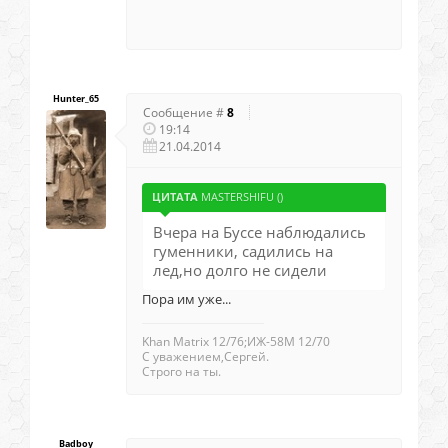
Hunter_65
Сообщение #
8
19:14
21.04.2014
ЦИТАТА
MASTERSHIFU
(
)
Вчера на Буссе наблюдались
гуменники, садились на
лед,но долго не сидели
Пора им уже...
Khan Matrix 12/76;ИЖ-58М 12/70
С уважением,Сергей.
Строго на ты.
Badboy