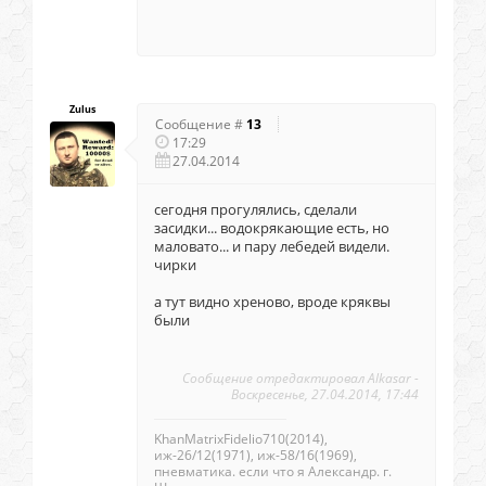
Zulus
Сообщение #
13
17:29
27.04.2014
сегодня прогулялись, сделали
засидки... водокрякающие есть, но
маловато... и пару лебедей видели.
чирки
а тут видно хреново, вроде кряквы
были
Сообщение отредактировал
Alkasar
-
Воскресенье, 27.04.2014, 17:44
KhanMatrixFidelio710(2014),
иж-26/12(1971), иж-58/16(1969),
пневматика. если что я Александр. г.