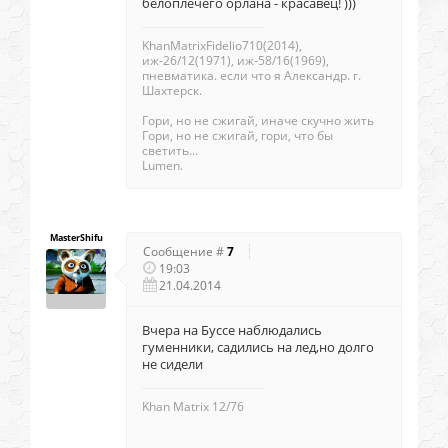
белоплечего орлана - красавец! )))
KhanMatrixFidelio710(2014),
иж-26/12(1971), иж-58/16(1969),
пневматика. если что я Александр. г.
Шахтерск.
Гори, но не сжигай, иначе скучно жить
Гори, но не сжигай, гори, что бы
светить...
Lumen.
MasterShifu
Сообщение #
7
19:03
21.04.2014
Вчера на Буссе наблюдались
гуменники, садились на лед,но долго
не сидели
Khan Matrix 12/76