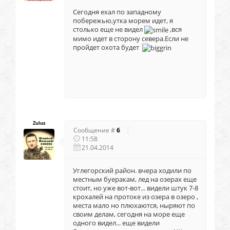
Сегодня ехал по западному
побережью,утка морем идет, я
столько еще не видел
,вся
мимо идет в сторону севера.Если не
пройдет охота будет
Zulus
Сообщение #
6
11:58
21.04.2014
Углегорский район. вчера ходили по
местным буеракам, лед на озерах еще
стоит, но уже вот-вот... видели штук 7-8
крохалей на протоке из озера в озеро ,
места мало но плюхаются, ныряют по
своим делам, сегодня на море еще
одного видел... еще видели