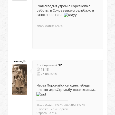
Ехал сегодня утром с Корсакова с
работы, в Соловьевке стрельба,мля
санотстрел типа
Khan Matrix 12/76
Hunter_65
Сообщение #
12
18:18
26.04.2014
Через Поронайск сегодня лебедь
плотно идет.Стрельбу тоже слышал...
Khan Matrix 12/76;ИЖ-58М 12/70
С уважением,Сергей.
Строго на ты.