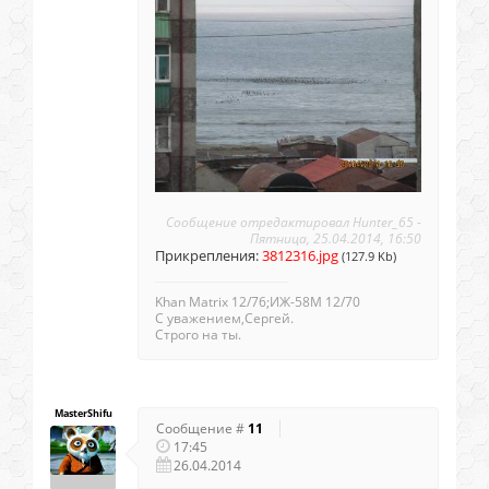
Сообщение отредактировал
Hunter_65
-
Пятница, 25.04.2014, 16:50
Прикрепления:
3812316.jpg
(127.9 Kb)
Khan Matrix 12/76;ИЖ-58М 12/70
С уважением,Сергей.
Строго на ты.
MasterShifu
Сообщение #
11
17:45
26.04.2014