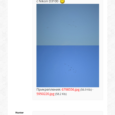
с Nikon D3100
Прикрепления:
6798556.jpg
·
(56.9 Kb)
5950220.jpg
(58.2 Kb)
Hunter