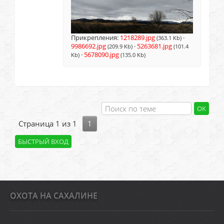
Прикрепления:
1218289.jpg
·
(363.1 Kb)
9986692.jpg
·
5263681.jpg
(209.9 Kb)
(101.4
·
5678090.jpg
Kb)
(135.0 Kb)
Страница
1
из
1
1
ОХОТА НА САХАЛИНЕ