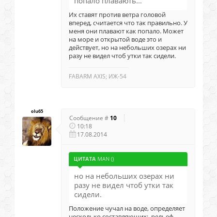
попало плавають...
Их ставят против ветра головой
вперед, считается что так правильно. У
меня они плавают как попало. Может
на море и открытой воде это и
действует, но на небольших озерах ни
разу не видел чтоб утки так сидели.
FABARM AXIS; ИЖ-54
olu65
Сообщение #
10
10:18
17.08.2014
ЦИТАТА
MAN
(
)
но на небольших озерах ни
разу не видел чтоб утки так
сидели.
Положение чучал на воде, определяет
несколько составляющих: рельеф