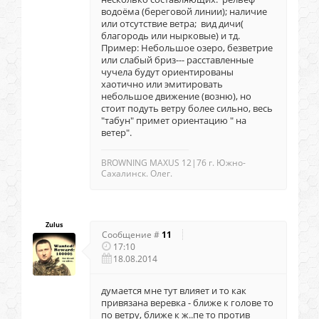
водоёма (береговой линии); наличие
или отсутствие ветра; вид дичи(
благородь или нырковые) и тд.
Пример: Небольшое озеро, безветрие
или слабый бриз--- расставленные
чучела будут ориентированы
хаотично или эмитировать
небольшое движение (возню), но
стоит подуть ветру более сильно, весь
"табун" примет ориентацию " на
ветер".
BROWNING MAXUS 12|76 г. Южно-
Сахалинск. Олег.
Zulus
Сообщение #
11
17:10
18.08.2014
думается мне тут влияет и то как
привязана веревка - ближе к голове то
по ветру, ближе к ж..пе то против