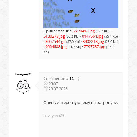
Прикрепления:
2770418.jpg
·
(52.7 Kb)
5130278.jpg
·
0147564.jpg
(26.2 Kb)
(55.4 Kb)
·
3057544.gif
·
8402213.jpg
(87.0 Kb)
(28.0 Kb)
·
9664688.jpg
·
7797787.jpg
(21.7 Kb)
(19.9
Kb)
haveyona23
Сообщение #
14
05:07
29.07.2026
Очень интересную тему вы затронули.
haveyona23