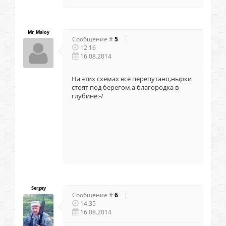
Mr_Maloy
Сообщение #
5
12:16
16.08.2014
На этих схемах всё перепутано,нырки
стоят под берегом,а благородка в
глубине:-/
Sergey
Сообщение #
6
14:35
16.08.2014