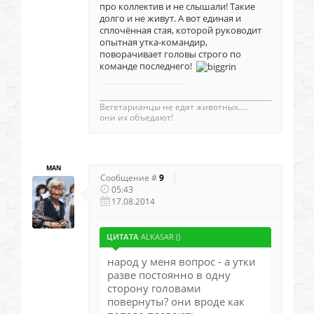
про коллектив и не слышали! Такие
долго и не живут. А вот единая и
сплочённая стая, которой руководит
опытная утка-командир,
поворачивает головы строго по
команде последнего!
_________________________________________________
Вегетаpианцы не едят животных.....
они их объедают!
MAN
Сообщение #
9
05:43
17.08.2014
ЦИТАТА
ALKASAR
(
)
народ у меня вопрос - а утки
разве постоянно в одну
сторону головами
повернуты? они вроде как