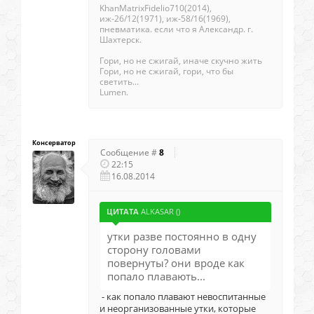
KhanMatrixFidelio710(2014),
иж-26/12(1971), иж-58/16(1969),
пневматика. если что я Александр. г.
Шахтерск.
Гори, но не сжигай, иначе скучно жить
Гори, но не сжигай, гори, что бы
светить...
Lumen.
Консерватор
Сообщение #
8
22:15
16.08.2014
ЦИТАТА
ALKASAR
(
)
утки разве постоянно в одну
сторону головами
повернуты? они вроде как
попало плавають...
- как попало плавают невоспитанные
и неорганизованные утки, которые