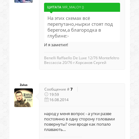
ЦИТАТА
MR_MALOY
(
)
На этих схемах всё
перепутано,нырки стоят под
берегом,а благородка в
глубине:-
И я заметил!
Benelli Raffaello De Luxe 12/76 Montefeltro
Beccaccia 20/76 г.Корсаков Сергей
Zulus
Сообщение #
7
19:59
16.08.2014
народ у меня вопрос - а утки разве
постоянно в одну сторону головами
повернуты? они вроде как попало
плавають...