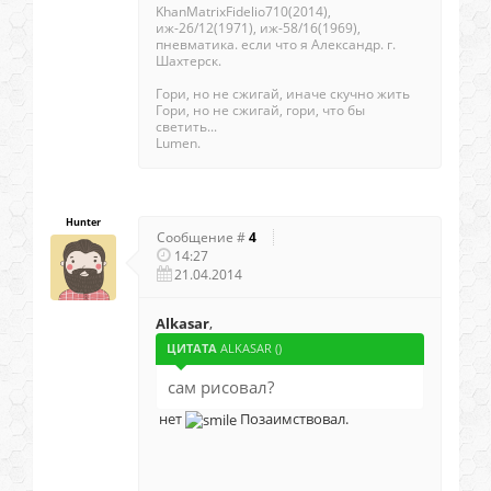
KhanMatrixFidelio710(2014),
иж-26/12(1971), иж-58/16(1969),
пневматика. если что я Александр. г.
Шахтерск.
Гори, но не сжигай, иначе скучно жить
Гори, но не сжигай, гори, что бы
светить...
Lumen.
Hunter
Сообщение #
4
14:27
21.04.2014
Alkasar
,
ЦИТАТА
ALKASAR
(
)
сам рисовал?
нет
Позаимствовал.