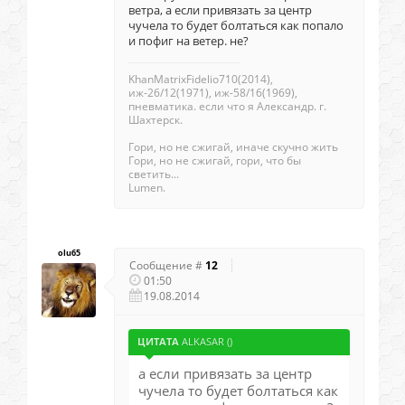
ветра, а если привязать за центр
чучела то будет болтаться как попало
и пофиг на ветер. не?
KhanMatrixFidelio710(2014),
иж-26/12(1971), иж-58/16(1969),
пневматика. если что я Александр. г.
Шахтерск.
Гори, но не сжигай, иначе скучно жить
Гори, но не сжигай, гори, что бы
светить...
Lumen.
olu65
Сообщение #
12
01:50
19.08.2014
ЦИТАТА
ALKASAR
(
)
а если привязать за центр
чучела то будет болтаться как