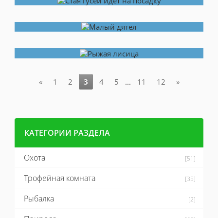
«
1
2
3
4
5
...
11
12
»
КАТЕГОРИИ РАЗДЕЛА
Охота
[51]
Трофейная комната
[35]
Рыбалка
[2]