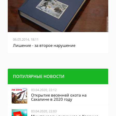
06.05.2014, 18:11
0
у
Лишение - за второе нарушение
М
г
ПОПУЛЯРНЫЕ НОВОСТИ
03.04.2020, 22:12
Открытие весенней охота на
Сахалине в 2020 году
03.04.2020, 22:03