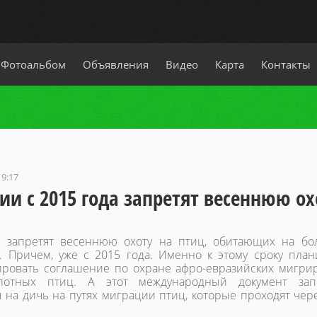
Фотоальбом
Объявления
Видео
Карта
Контакты
19:17
сии с 2015 года запретят весеннюю ох
 запретят весеннюю охоту на птиц, обитающих на бо
. Причем, уже с 2015 года. Именно к этому сроку план
ровать соглашение по охране афро-евразийских мигр
олотных птиц. А этот международный документ зап
я на дичь на путях миграции птиц, которые проходят чер