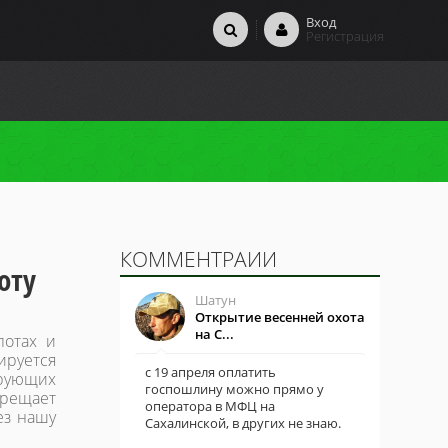
Вход
Регистрация
КОММЕНТРАИИ
оту
Шатун
Открытие весенней охота
на С...
лотах и
ируется
с 19 апреля оплатить
ирующих
госпошлину можно прямо у
рещает
оператора в МФЦ на
ез нашу
Сахалинской, в других не знаю.