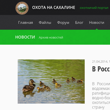
ОХОТА НА САХАЛИНЕ
охотничий портал
Главная
Файлы
Форум
Блог
Новости
НОВОСТИ
Архив новостей
21.04.2014, 
В Рос
В России
водоемах
ратифици
водно-б
охотитьс
страну