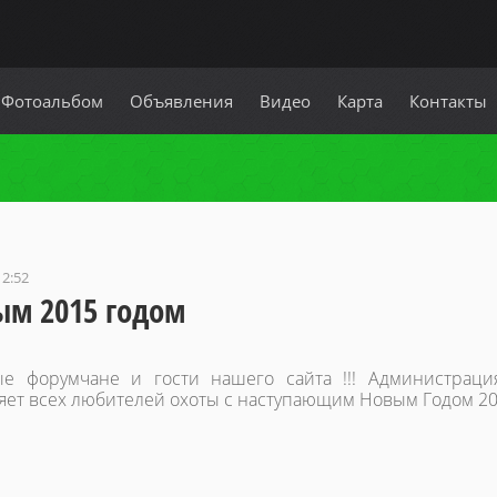
Фотоальбом
Объявления
Видео
Карта
Контакты
12:52
ым 2015 годом
е форумчане и гости нашего сайта !!! Администраци
яет всех любителей охоты с наступающим Новым Годом 201