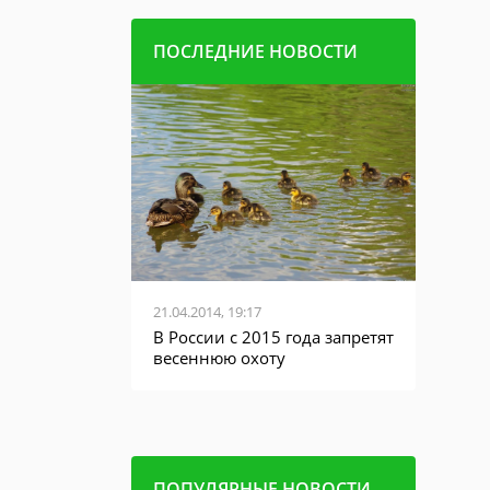
ПОСЛЕДНИЕ НОВОСТИ
21.04.2014, 19:17
06.05.20
лючило в
В России с 2015 года запретят
Лишен
усей
весеннюю охоту
наруш
ПОПУЛЯРНЫЕ НОВОСТИ