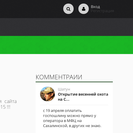
Вход
Регистрация
КОММЕНТРАИИ
Шатун
Открытие весенней охота
на С...
я сайта
5 !!!
с 19 апреля оплатить
госпошлину можно прямо у
оператора в МФЦ на
Сахалинской, в других не знаю.