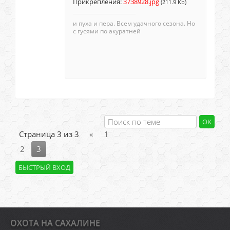
Прикрепления:
3738928.jpg
(211.9 Kb)
и пуха и пера. Всем удачного сезона. Но
с гусями по акуратней
Страница
3
из
3
«
1
2
3
ОХОТА НА САХАЛИНЕ