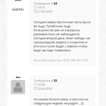
Smith
Сообщение #
24
19:10
21.04.2016
Сегодня северо-восточная часть Буссе
во льду, Тунайча во льду,
большинство рек юга вскрыты,
разливов пока не наблюдается.
Сегодня второй день тянет лебедь как
сумасшедший, видать к открытию и
уточка и гусик будет, главное чтобы
вода где надо появилась!
Khan Matrix Kine-Sys 12/76, ИЖ-26 12/70
Alex
Сообщение #
25
18:30
22.04.2016
На нашем болоте зима, а прогноз на
следующую неделю не радует ...:((