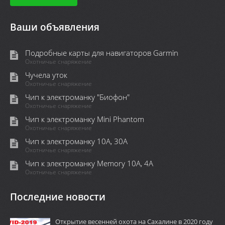
Ваши объявления
Подробные карты для навигаторов Garmin
Охотничье снаряжение
Чучела уток
Охотничье снаряжение
Чип к электроманку "Биофон"
Охотничье снаряжение
Чип к электроманку Mini Phantom
Охотничье снаряжение
Чип к электроманку 10А, 30А
Охотничье снаряжение
Чип к электроманку Memory 10A, 4А
Охотничье снаряжение
Последние новости
Открытие весенней охота на Сахалине в 2020 году