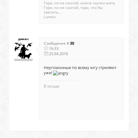
Гори, но не сжигай, иначе скучно жить
Гори, но не сжигай, гори, что бы
светить...
Lumen.
димасс
Сообщение #
30
16:33
25.04.2016
Неугомонные по всему югу стреляют
уже!
В засаде