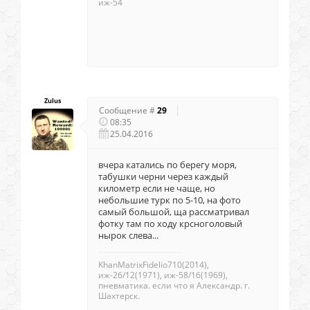
иж-54
Zulus
Сообщение #
29
08:35
25.04.2016
вчера катались по берегу моря,
табушки черни через каждый
километр если не чаще, но
небольшие турк по 5-10, на фото
самый большой, ща рассматривал
фотку там по ходу крсноголовый
нырок слева...
KhanMatrixFidelio710(2014),
иж-26/12(1971), иж-58/16(1969),
пневматика. если что я Александр. г.
Шахтерск.