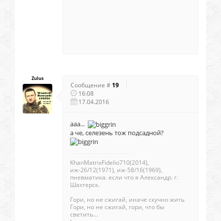
Zulus
Сообщение #
19
16:08
17.04.2016
ааа...
а че, селезень тож подсадной?
KhanMatrixFidelio710(2014),
иж-26/12(1971), иж-58/16(1969),
пневматика. если что я Александр. г.
Шахтерск.
Гори, но не сжигай, иначе скучно жить
Гори, но не сжигай, гори, что бы
светить...