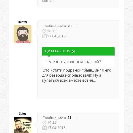
Lumen.
Hunter
Сообщение #
20
18:15
17.04.2016
ЦИТАТА
ZULUS
(
)
селезень тож подсадной?
Это кстати подранок "бывший" Я его
для развода использовал))) Ну а
купаться всех вместе возил...
Zulus
Сообщение #
21
19:44
17.04.2016