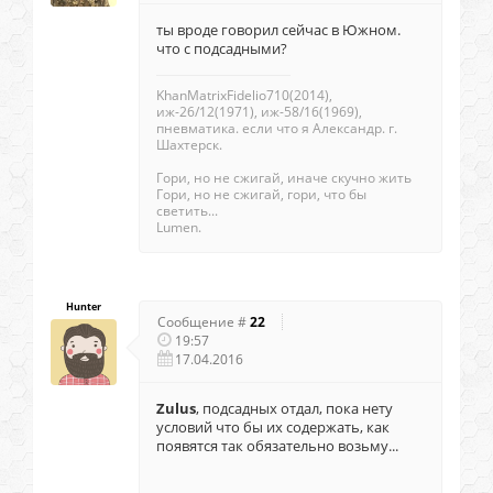
ты вроде говорил сейчас в Южном.
что с подсадными?
KhanMatrixFidelio710(2014),
иж-26/12(1971), иж-58/16(1969),
пневматика. если что я Александр. г.
Шахтерск.
Гори, но не сжигай, иначе скучно жить
Гори, но не сжигай, гори, что бы
светить...
Lumen.
Hunter
Сообщение #
22
19:57
17.04.2016
Zulus
, подсадных отдал, пока нету
условий что бы их содержать, как
появятся так обязательно возьму...