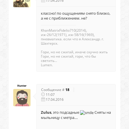
17.04.2016
классно! по ощущениям снято близко,
а не с приближением. не?
KhanMatrixFidelio710(2014),
иж-26/12(1971), иж-58/16(1969),
пневматика. если что я Александр. г.
Шахтерск.
Гори, но не сжигай, иначе скучно жить
Гори, но не сжигай, гори, что бы
светить...
Lumen.
Hunter
Сообщение #
18
11:07
17.04.2016
Zulus
, это подсадные
Сняты на
мыльницу с метра....