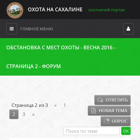
ОХОТА НА САХАЛИНЕ
охотничий портал
ГЛАВНОЕ МЕНЮ
ОБСТАНОВКА С МЕСТ ОХОТЫ - ВЕСНА 2016 -
СТРАНИЦА 2 - ФОРУМ
Страница
2
из
3
«
1
2
3
»