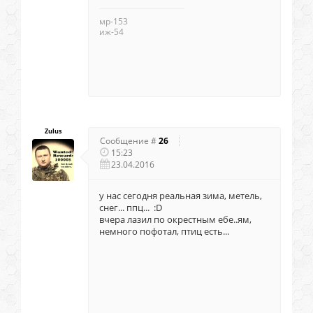
мр-153
иж-54
Zulus
Сообщение #
26
15:23
23.04.2016
у нас сегодня реальная зима, метель,
снег... ппц... :D
вчера лазил по окрестным ебе..ям,
немного пофотал, птиц есть...