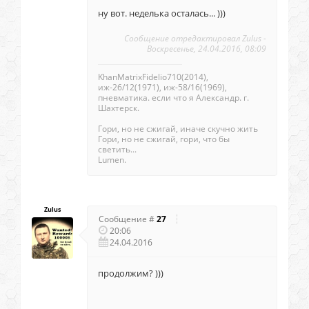
ну вот. неделька осталась... )))
Сообщение отредактировал
Zulus
-
Воскресенье, 24.04.2016, 08:09
KhanMatrixFidelio710(2014),
иж-26/12(1971), иж-58/16(1969),
пневматика. если что я Александр. г.
Шахтерск.
Гори, но не сжигай, иначе скучно жить
Гори, но не сжигай, гори, что бы
светить...
Lumen.
Zulus
Сообщение #
27
20:06
24.04.2016
продолжим? )))