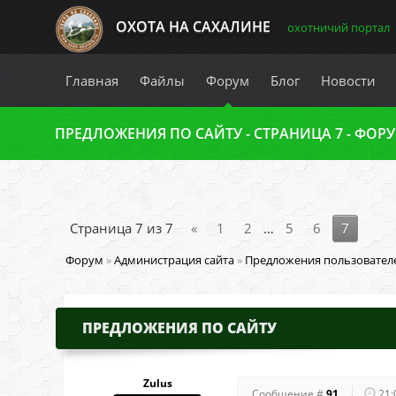
ОХОТА НА САХАЛИНЕ
охотничий портал
Главная
Файлы
Форум
Блог
Новости
ПРЕДЛОЖЕНИЯ ПО САЙТУ - СТРАНИЦА 7 - ФОР
Страница
7
из
7
«
1
2
…
5
6
7
Форум
»
Администрация сайта
»
Предложения пользовател
ПРЕДЛОЖЕНИЯ ПО САЙТУ
Zulus
Сообщение #
91
21: