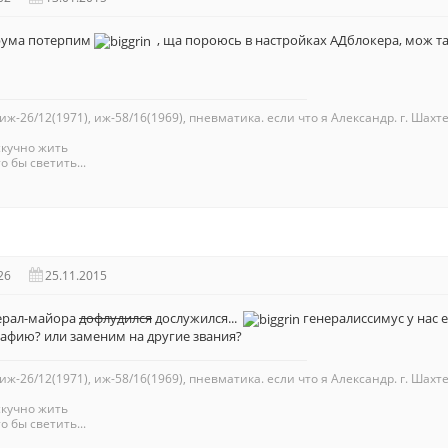
орума потерпим
, ща пороюсь в настройках АДблокера, мож т
 иж-26/12(1971), иж-58/16(1969), пневматика. если что я Александр. г. Шахте
скучно жить
о бы светить...
26
25.11.2015
енерал-майора
дофлудился
дослужился...
генералиссимус у нас 
афию? или заменим на другие звания?
 иж-26/12(1971), иж-58/16(1969), пневматика. если что я Александр. г. Шахте
скучно жить
о бы светить...