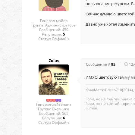
пользование ресурсом. В 
Сейчас думаю о цветовой г
Генерал-майор
Давно уже хотел изменить 
Группа: Администраторы
Сообщений:
450
Репутация:
5
Статус:
Оффлайн
Zulus
Сообщение #
95
12:
ИМХО цветовую гамму мен
KhanMatrixFidelio710(2014),
Гори, но не сжигай, иначе 
Гори, но не сжигай, гори, чт
Генерал-лейтенант
Lumen.
Группа: Охотники
Сообщений:
565
Репутация:
6
Статус:
Оффлайн