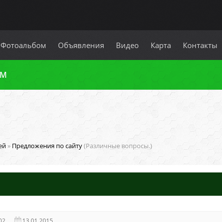
Фотоальбом
Объявления
Видео
Карта
Контакты
УМ
ей
»
Предложения по сайту
(Различные вопросы.)
02
13.01.2015