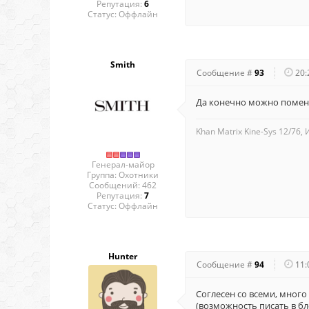
Репутация:
6
Статус:
Оффлайн
Smith
Сообщение #
93
20:
Да конечно можно поменя
Khan Matrix Kine-Sys 12/76,
Генерал-майор
Группа: Охотники
Сообщений:
462
Репутация:
7
Статус:
Оффлайн
Hunter
Сообщение #
94
11:
Соглесен со всеми, много
(возможность писать в бло