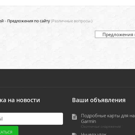
ей
»
Предложения по сайту
(Различные вопросы.)
ка на новости
Ваши объявления
Подробные карты для на
Garmin
Охотничье снаряжение
Чучела уток