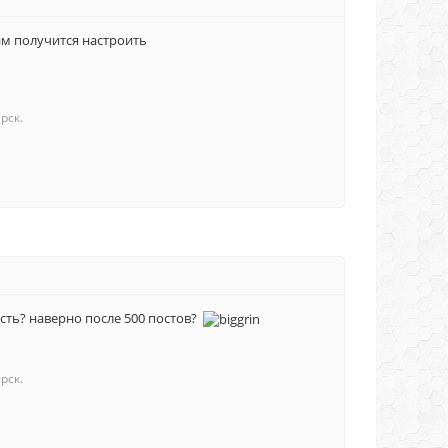
ам получится настроить
рск.
есть? наверно после 500 постов?
рск.