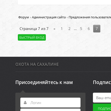
Форум
»
Администрация сайта
»
Предложения пользовател
Страница
7
из
7
«
1
2
…
5
6
7
ОХОТА НА САХАЛИНЕ
Присоединяйтесь к нам
Подпис