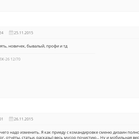
24
25.11.2015
ть, новичек, бывалый, профи и тд
 ИЖ-26 12/70
01
26.11.2015
 чего надо изменить. Я как приеду с командировке сменю дизаин полн
г, отчёты, статьи, расказы) весь мусор почистию... Ну и мобильная ве