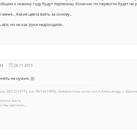
общем к новому году будут перемены. Конечно по первости будет не 
амме... Какие цвета взять за основу..
все, но не как руки недоходили..
44
26.11.2015
ять не нужно. )))
 иж-26/12(1971), иж-58/16(1969), пневматика. если что я Александр. г. Шахте
скучно жить
о бы светить...