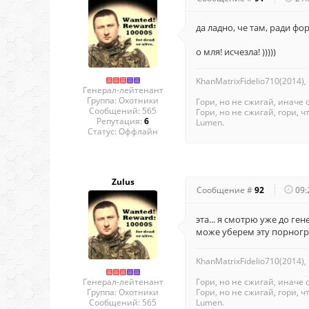
да ладно, че там, ради ф
о мля! исчезла! )))))
KhanMatrixFidelio710(2014),
Генерал-лейтенант
Группа: Охотники
Гори, но не сжигай, иначе 
Сообщений:
565
Гори, но не сжигай, гори, чт
Репутация:
6
Lumen.
Статус:
Оффлайн
Zulus
Сообщение #
92
09:
эта... я смотрю уже до г
може уберем эту порногр
KhanMatrixFidelio710(2014),
Гори, но не сжигай, иначе 
Генерал-лейтенант
Гори, но не сжигай, гори, чт
Группа: Охотники
Lumen.
Сообщений:
565