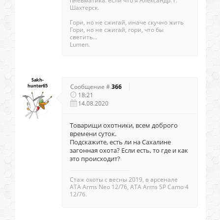
пневматика. если что я Александр. г.
Шахтерск.
Гори, но не сжигай, иначе скучно жить
Гори, но не сжигай, гори, что бы
светить...
Lumen.
Sakh-
hunter65
Сообщение #
366
18:21
14.08.2020
Товарищи охотники, всем доброго
времени суток.
Подскажите, есть ли на Сахалине
загонная охота? Если есть, то где и как
это происходит?
Стаж охоты с весны 2019, в арсенале
ATA Arms Neo 12/76, ATA Arms SP Camo 4
12/76.