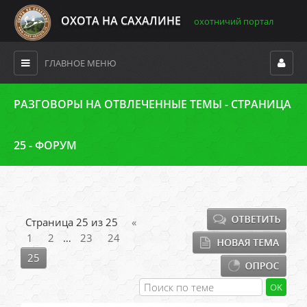
ОХОТА НА САХАЛИНЕ
охотничий портал
ГЛАВНОЕ МЕНЮ
РАЗГОВОРЫ НА ОТВЛЕЧЕННЫЕ ТЕМЫ - СТРАНИЦА
25 - ФОРУМ
Страница
25
из
25
«
1
2
…
23
24
25