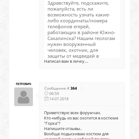
Здравствуйте, подскажите,
пожалуйста, есть ли
возможность узнать какие-
либо координаты/номера
телефонов егерей,
работающих в районе Южно-
Сахалинска? Нашим геологам
нужен вооруженный
человек, охотник, для
защиты от медведей в
Написал вам в личку....
маршрутах в районе Южно-
Сахалинска в ближайшее
время
ПЕТРОВИЧ
Сообщение #
364
06:59
14.07.2018
Приветствую всех форумчан.
Кто-нибудь из вас охотится в костюме
"Горка"?
Напишите отзывы..
Вообще подыскиваю костюм для