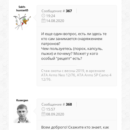
Sakh-
hunter65
Сообщение #
367
19:24
14.08.2020
И еще один вопрос, есть ли здесь те
кто сам занимается снаряжением
патронов?
Чем пользуетесь (порох, капсуль,
пыжи) и почему? Может у кого
особый "рецепт" есть?
Стаж охоты с весны 2019, в арсенале
ATA Arms Neo 12/76, ATA Arms SP Camo 4
12/76.
Kusergen
Сообщение #
368
15:57
08.09.2020
Всем доброго! Скажите кто знает, как