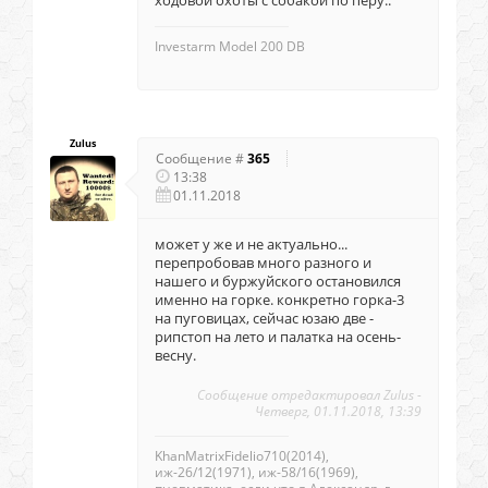
ходовой охоты с собакой по перу..
Investarm Model 200 DB
Zulus
Сообщение #
365
13:38
01.11.2018
может у же и не актуально...
перепробовав много разного и
нашего и буржуйского остановился
именно на горке. конкретно горка-3
на пуговицах, сейчас юзаю две -
рипстоп на лето и палатка на осень-
весну.
Сообщение отредактировал
Zulus
-
Четверг, 01.11.2018, 13:39
KhanMatrixFidelio710(2014),
иж-26/12(1971), иж-58/16(1969),