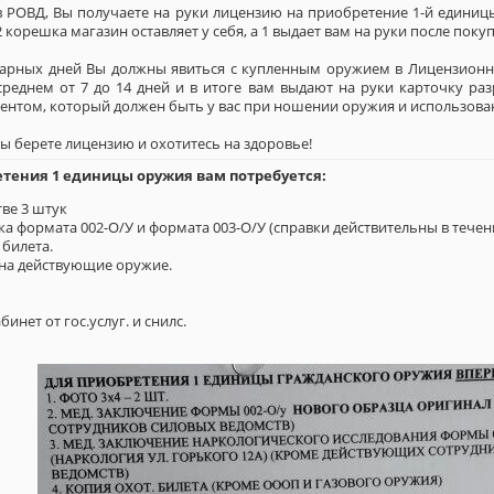
в РОВД, Вы получаете на руки лицензию на приобретение 1-й единиц
 2 корешка магазин оставляет у себя, а 1 выдает вам на руки после по
дарных дней Вы должны явиться с купленным оружием в Лицензионн
среднем от 7 до 14 дней и в итоге вам выдают на руки карточку ра
ентом, который должен быть у вас при ношении оружия и использован
ы берете лицензию и охотитесь на здоровье!
етения 1 единицы оружия вам потребуется:
тве 3 штук
а формата 002-О/У и формата 003-О/У (справки действительны в течени
билета.
на действующие оружие.
инет от гос.услуг. и снилс.