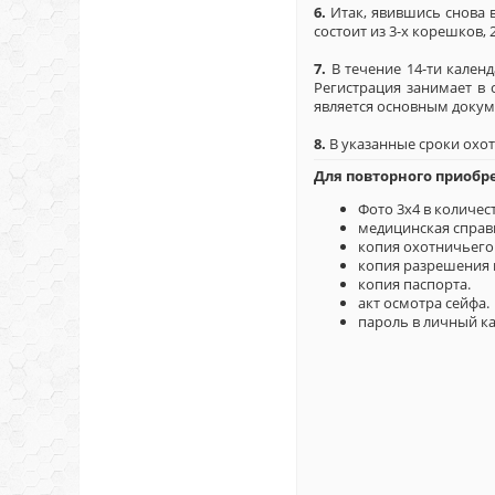
6.
Итак, явившись снова 
состоит из 3-х корешков,
7.
В течение 14-ти кален
Регистрация занимает в 
является основным докум
8.
В указанные сроки охот
Для повторного приобр
Фото 3х4 в количес
медицинская справк
копия охотничьего 
копия разрешения 
копия паспорта.
акт осмотра сейфа.
пароль в личный каб