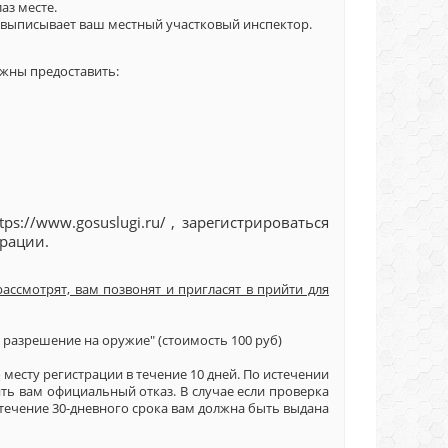
аз месте.
т выписывает ваш местный участковый инспектор.
жны предоставить:
tps://www.gosuslugi.ru/
, зарегистрироваться
рации.
рассмотрят, вам позвонят и пригласят в прийти для
 разрешение на оружие" (стоимость 100 руб)
есту регистрации в течение 10 дней. По истечении
ть вам официальный отказ. В случае если проверка
течение 30-дневного срока вам должна быть выдана