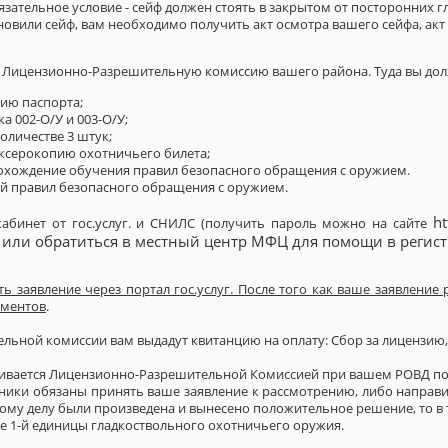
язательное условие - сейф должен стоять в закрытом от посторонних гл
ановили сейф, вам необходимо получить акт осмотра вашего сейфа, ак
в Лицензионно-Разрешительную комиссию вашего района. Туда вы дол
пию паспорта;
а 002-О/У и 003-О/У;
оличестве 3 штук;
 ксерокопию охотничьего билета;
рохождение обучения правил безопасного обращения с оружием.
ий правил безопасного обращения с оружием.
ht
абинет от гос.услуг. и СНИЛС (получить пароль можно на сайте
 или обратиться в местный центр МФЦ для помощи в регист
ь заявление через портал гос.услуг. После того как ваше заявление 
ументов
.
льной комиссии вам выдадут квитанцию на оплату: Сбор за лицензию,
ивается Лицензионно-Разрешительной Комиссией при вашем РОВД по м
дники обязаны принять ваше заявление к рассмотрению, либо направи
му делу были произведена и вынесено положительное решение, то в 
е 1-й единицы гладкоствольного охотничьего оружия.