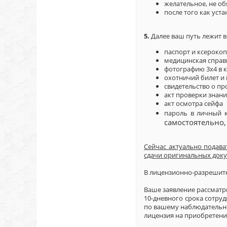
желательное, не об
после того как уст
5.
Далее ваш путь лежит 
паспорт и ксероко
медицинская справк
фотографию 3х4 в к
охотничий билет и
свидетельство о п
акт проверки знан
акт осмотра сейфа
пароль в личный к
самостоятельно,
Сейчас актуально подават
сдачи оригинальных док
В лицензионно-разрешите
Ваше заявление рассматр
10-дневного срока сотру
по вашему наблюдательно
лицензия на приобретени