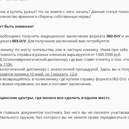
ом и купить ружье? Но не знаете с чего начать? Данная статья помо
личество времени и сберечь собственные нервы!
т быть изменен!
необходимо получить медицинское заключение формата
002-О/У
и ме
ормата
003-О/У
. Для получение заключений вам потребуется:
клинику по месту жительства, или в частную клинику. Имея при себе
Стоимость справка в разных клиниках варьируется от 1300-2500 руб.
 (психоневрологический диспансер), где вам ставят отметку о том, что
, 110А.
кологический диспансер) с аналогичной процедурой. Здесь вы и пол
елается порядка 10 дней. ул. Горького, 12-А
 возвращайтесь в поликлинику где купили справку формата 002-О/У, 
со всеми справками, он вам и поставит заключение.
цинские центры, где можно все сделать в одном мест
е.
я главным документом охотника. Без него вы не сможете участвоват
твольного оружия, без которого вы не имеете права передвигаться