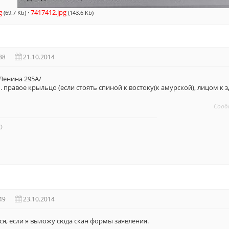
g
·
7417412.jpg
(69.7 Kb)
(143.6 Kb)
38
21.10.2014
Ленина 295А/
. правое крыльцо (если стоять спиной к востоку(к амурской), лицом к 
Сооб
0
49
23.10.2014
ся, если я выложу сюда скан формы заявления.