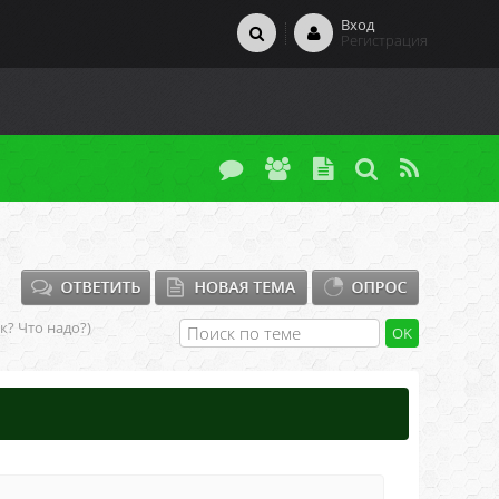
Вход
Регистрация
ак? Что надо?)