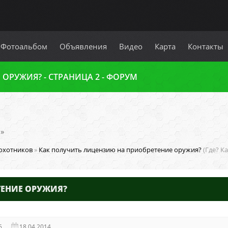
Фотоальбом
Объявления
Видео
Карта
Контакты
ОРУЖИЯ? - СТРАНИЦА 2 - ФОРУМ
»
охотников
»
Как получить лицензию на приобретение оружия?
(Где? К
ТЕНИЕ ОРУЖИЯ?
5
18.04.2014