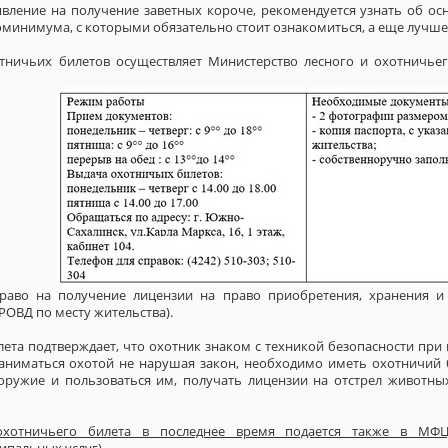
вление на получение заветных короче, рекомендуется узнать об о
оминимума, с которыми обязательно стоит ознакомиться, а еще лучше
тничьих билетов осуществляет Министерство лесного и охотничье
раво на получение лицензии на право приобретения, хранения и
РОВД по месту жительства).
ета подтверждает, что охотник знаком с техникой безопасности при
заниматься охотой не нарушая закон, необходимо иметь охотничий 
оружие и пользоваться им, получать лицензии на отстрел животных
охотничьего билета в последнее время подается также в МФЦ
ипальных услуг).