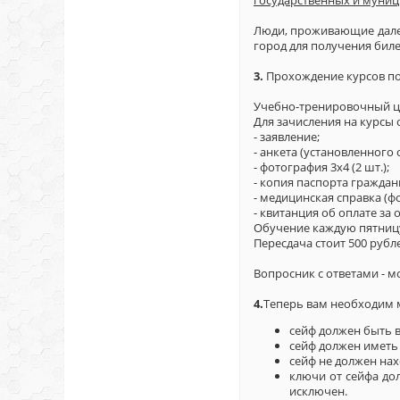
Люди, проживающие далеко
город для получения биле
3.
Прохождение курсов по
Учебно-тренировочный цен
Для зачисления на курсы
- заявление;
- анкета (установленного 
- фотография 3х4 (2 шт.);
- копия паспорта граждани
- медицинская справка (фо
- квитанция об оплате за о
Обучение каждую пятницу 
Пересдача стоит 500 рубл
Вопросник с ответами - 
4.
Теперь вам необходим м
сейф должен быть в
сейф должен иметь
сейф не должен нах
ключи от сейфа до
исключен.