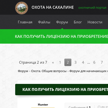
ОХОТА НА САХАЛИНЕ
охотничий портал
Главная
Файлы
Форум
Блог
Новости
КАК ПОЛУЧИТЬ ЛИЦЕНЗИЮ НА ПРИОБРЕТЕНИЕ 
Страница
2
из
7
«
1
2
3
4
…
6
7
Форум
»
Охота. Общие вопросы
»
Форум для начинающих 
КАК ПОЛУЧИТЬ ЛИЦЕНЗИЮ НА ПРИОБРЕ
Hunter
Сообщение #
1
01:1