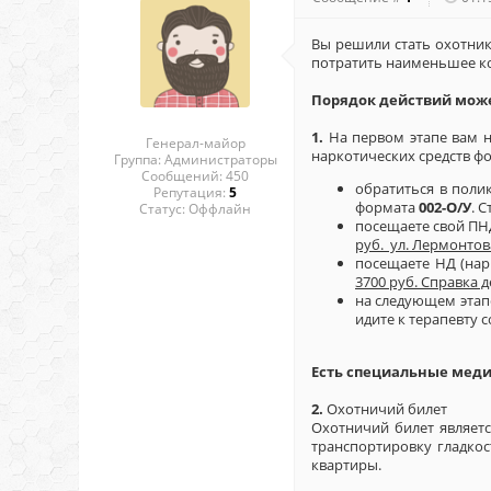
Вы решили стать охотник
потратить наименьшее ко
Порядок действий може
1.
На первом этапе вам 
Генерал-майор
наркотических средств ф
Группа: Администраторы
Сообщений:
450
обратиться в поли
Репутация:
5
формата
002-О/У
. 
Статус:
Оффлайн
посещаете свой ПНД
руб. ул. Лермонтова
посещаете НД (нар
3700 руб. Справка д
на следующем этапе
идите к терапевту 
Есть специальные меди
2.
Охотничий билет
Охотничий билет являетс
транспортировку гладкос
квартиры.