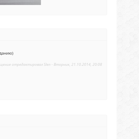
зданию)
щение отредактировал
Slen
-
Вторник, 21.10.2014, 20:08