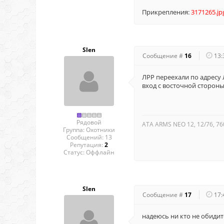
Прикрепления:
3171265.jp
Slen
Сообщение #
16
13:
ЛРР переехали по адресу 
вход с восточной стороны
Рядовой
ATA ARMS NEO 12, 12/76, 76
Группа: Охотники
Сообщений:
13
Репутация:
2
Статус:
Оффлайн
Slen
Сообщение #
17
17:
надеюсь ни кто не обидит