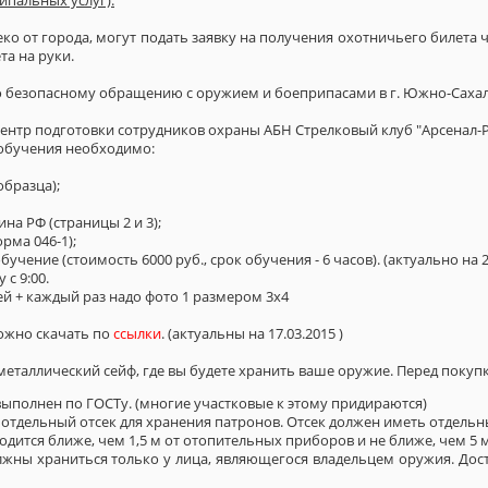
 от города, могут подать заявку на получения охотничьего билета чер
та на руки.
 безопасному обращению с оружием и боеприпасами в г. Южно-Сахал
тр подготовки сотрудников охраны АБН Стрелковый клуб "Арсенал-РОСТО
 обучения необходимо:
образца);
на РФ (страницы 2 и 3);
рма 046-1);
бучение (стоимость 6000 руб., срок обучения - 6 часов). (актуально на 2
с 9:00.
ей + каждый раз надо фото 1 размером 3х4
можно скачать по
ссылки
. (актуальны на 17.03.2015 )
еталлический сейф, где вы будете хранить ваше оружие. Перед покуп
ыполнен по ГОСТу. (многие участковые к этому придираются)
 отдельный отсек для хранения патронов. Отсек должен иметь отдель
одится ближе, чем 1,5 м от отопительных приборов и не ближе, чем 5 
лжны храниться только у лица, являющегося владельцем оружия. Дос