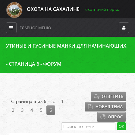
ОХОТА НА САХАЛИНЕ
охотничий портал
ГЛАВНОЕ МЕНЮ
УТИНЫЕ И ГУСИНЫЕ МАНКИ ДЛЯ НАЧИНАЮЩИХ.
- СТРАНИЦА 6 - ФОРУМ
Страница
6
из
6
«
1
2
3
4
5
6