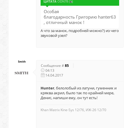
ЦИТАТА
ODN78
(
)
Особая
благодарность Григорию hanter63
, отличный манок !
А что за манок, подробней можно?) из чего
звуковой узел?
Smith
Сообщение #
85
04:13
14.04.2017
Hunter
, белолобый из латуни, гуменник и
кряква акрил, было так по крайней мере,
Денис, напиши ему, он тут есть!
Khan Matrix Kine-Sys 12/76, ИЖ-26 12/70