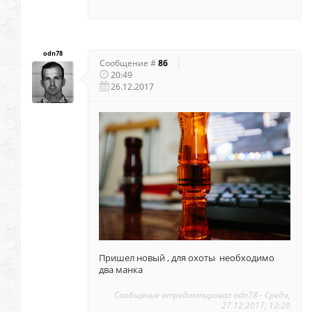
odn78
Сообщение #
86
20:49
26.12.2017
Пришел новый , для охоты необходимо
два манка
Сообщение отредактировал
odn78
-
Среда,
27.12.2017, 12:20