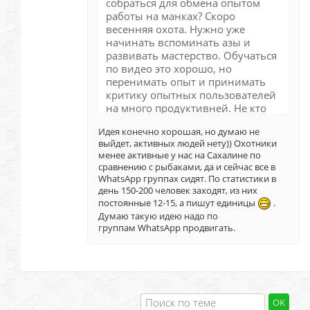
собраться для обмена опытом
работы на манках? Скоро
весенняя охота. Нужно уже
начинать вспоминать азы и
развивать мастерство. Обучаться
по видео это хорошо, но
перенимать опыт и принимать
критику опытных пользователей
на много продуктивней. Не кто
не думал собраться (дубль II) для
Идея конечно хорошая, но думаю не
совместной практики манения?
выйдет, активных людей нету)) Охотники
менее активные у нас на Сахалине по
сравнению с рыбаками, да и сейчас все в
WhatsApp группах сидят. По статистики в
день 150-200 человек заходят, из них
постоянные 12-15, а пишут единицы
.
Думаю такую идею надо по
группам WhatsApp продвигать.