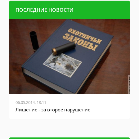
ПОСЛЕДНИЕ НОВОСТИ
06.05.2014, 18:11
0
у
Лишение - за второе нарушение
М
г